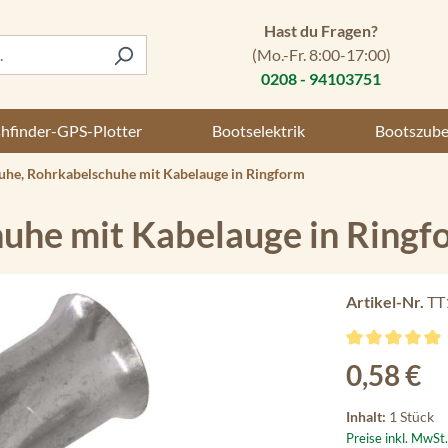
Hast du Fragen?
(Mo.-Fr. 8:00-17:00)
0208 - 94103751
shfinder-GPS-Plotter
Bootselektrik
Bootszub
uhe, Rohrkabelschuhe mit Kabelauge in Ringform
uhe mit Kabelauge in Ringf
Artikel-Nr.
TT
Durchschnittli
Regulärer Preis
0,58 €
Inhalt:
1 Stück
Preise inkl. MwSt