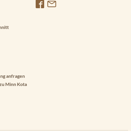
hnitt
ng anfragen
 zu Minn Kota