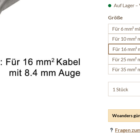
Auf Lager –
auswäh
Größe
Für 6 mm² m
Für 10 mm² 
Für 16 mm² 
Für 25 mm² 
Für 35 mm² 
Woanders gün
Fragen zum