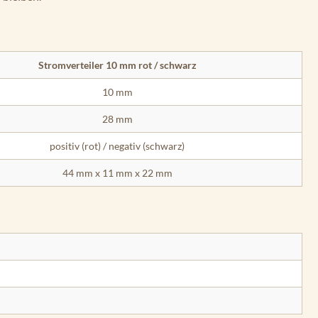
Stromverteiler 10 mm rot / schwarz
10 mm
28 mm
positiv (rot) / negativ (schwarz)
44 mm x 11 mm x 22 mm