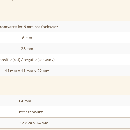
romverteiler 6 mm rot / schwarz
6 mm
23 mm
positiv (rot) / negativ (schwarz)
44 mm x 11 mm x 22 mm
Gummi
rot / schwarz
32 x 24 x 24 mm