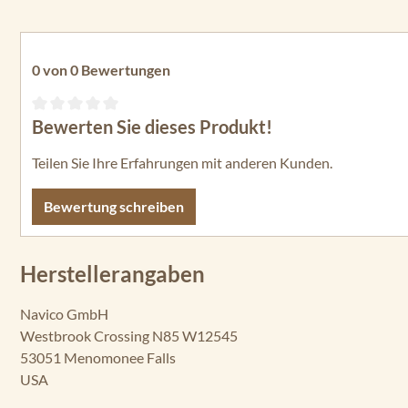
0 von 0 Bewertungen
Bewerten Sie dieses Produkt!
Durchschnittliche Bewertung von 0 von 5 Sternen
Teilen Sie Ihre Erfahrungen mit anderen Kunden.
Bewertung schreiben
Herstellerangaben
Navico GmbH
Westbrook Crossing N85 W12545
53051 Menomonee Falls
USA