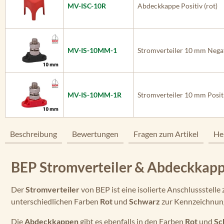
MV-ISC-10R
Abdeckkappe Positiv (rot)
MV-IS-10MM-1
Stromverteiler 10 mm Negat
MV-IS-10MM-1R
Stromverteiler 10 mm Positi
Beschreibung
Bewertungen
Fragen zum Artikel
He
BEP Stromverteiler & Abdeckkap
Der
Stromverteiler
von BEP ist eine isolierte Anschlussstelle
unterschiedlichen Farben
Rot
und
Schwarz
zur Kennzeichnung
Die
Abdeckkappen
gibt es ebenfalls in den Farben
Rot
und
Sc