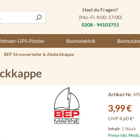
Hast du Fragen?
(Mo.-Fr. 8:00-17:00)
0208 - 94103751
shfinder-GPS-Plotter
Bootselektrik
Bootszub
BEP Stromverteiler & Abdeckkappe
eckkappe
Artikel-Nr.
MV
Verkaufspreis:
3,99 €
UVP
4,60 €*
Inhalt:
1 Stück
Preise inkl. MwSt