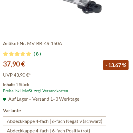
Artikel-Nr.
MV-BB-4S-150A
8
Durchschnittliche Bewertung von 5 von 5 Sternen
Verkaufspreis:
37,90 €
- 13.67 %
UVP
43,90 €*
Inhalt:
1 Stück
Preise inkl. MwSt. zzgl. Versandkosten
Auf Lager – Versand 1–3 Werktage
auswählen
Variante
Abdeckkappe 4-fach | 6-fach Negativ (schwarz)
Abdeckkappe 4-fach | 6-fach Positiv (rot)