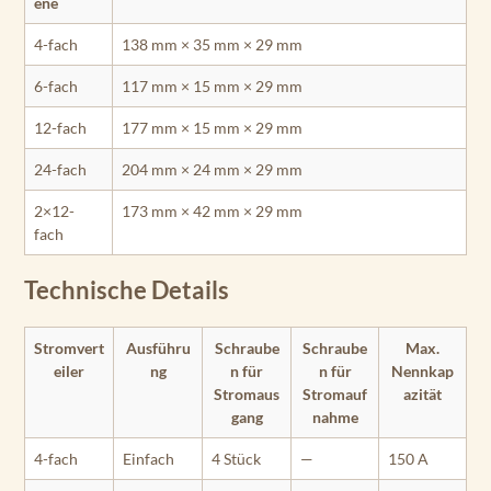
ene
4-fach
138 mm × 35 mm × 29 mm
6-fach
117 mm × 15 mm × 29 mm
12-fach
177 mm × 15 mm × 29 mm
24-fach
204 mm × 24 mm × 29 mm
2×12-
173 mm × 42 mm × 29 mm
fach
Technische Details
Stromvert
Ausführu
Schraube
Schraube
Max.
eiler
ng
n für
n für
Nennkap
Stromaus
Stromauf
azität
gang
nahme
4-fach
Einfach
4 Stück
—
150 A