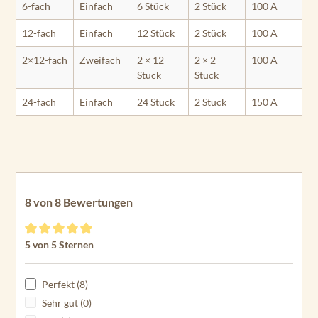
6-fach
Einfach
6 Stück
2 Stück
100 A
12-fach
Einfach
12 Stück
2 Stück
100 A
2×12-fach
Zweifach
2 × 12
2 × 2
100 A
Stück
Stück
24-fach
Einfach
24 Stück
2 Stück
150 A
8 von 8 Bewertungen
Durchschnittliche Bewertung von 5 von 5 Sternen
5 von 5 Sternen
Perfekt (8)
Sehr gut (0)