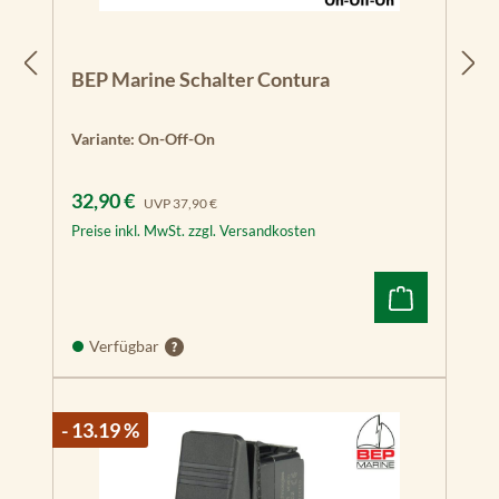
BEP Marine Schalter Contura
Variante:
On-Off-On
Verkaufspreis:
Regulärer Preis:
32,90 €
UVP
37,90 €
Preise inkl. MwSt. zzgl. Versandkosten
Verfügbar
- 13.19 %