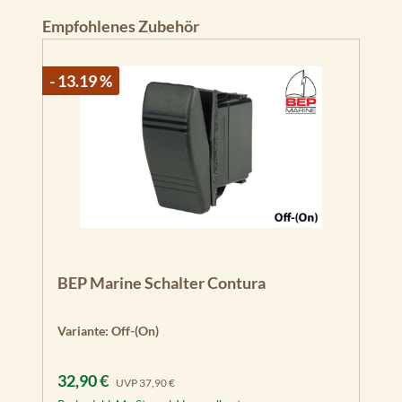
Produktgalerie überspringen
Empfohlenes Zubehör
- 13.19 %
BEP Marine Schalter Contura
Variante:
Off-(On)
Verkaufspreis:
Regulärer Preis:
32,90 €
UVP
37,90 €