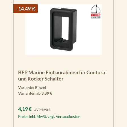
- 14.49 %
BEP Marine Einbaurahmen für Contura
und Rocker Schalter
Variante:
Einzel
Varianten ab
3,89 €
Verkaufspreis:
Regulärer Preis:
4,19 €
UVP
4,90 €
Preise inkl. MwSt. zzgl. Versandkosten