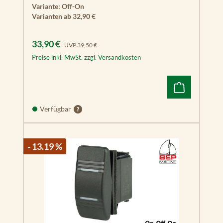
Variante:
Off-On
Varianten ab
32,90 €
Verkaufspreis:
Regulärer Preis:
33,90 €
UVP
39,50 €
Preise inkl. MwSt. zzgl. Versandkosten
Verfügbar
- 13.19 %