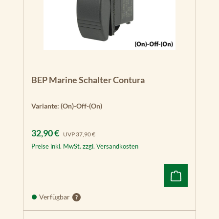
BEP Marine Schalter Contura
Variante:
(On)-Off-(On)
Verkaufspreis:
Regulärer Preis:
32,90 €
UVP
37,90 €
Preise inkl. MwSt. zzgl. Versandkosten
Verfügbar