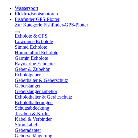
Wassersport
Elektro-Bootsmotoren
Fishfinder-GPS-Plotter
Zur Kategorie Fishfinder-GPS-Plotter
Echolote & GPS
Lowrance Echolote
Simrad Echolote
Humminbird Echolote
Garmin Echolote
Raymarine Echolote
Geber & Zubehör
Echolotgeber
Geberhalter & Geberschutz
Geberstangen
Geberstangenzubehör
Echolothalter & Geräteschutz
Echolothalterungen
Schutzabdeckung
Taschen & Koffer
Kabel & Verbinder
Stromkabel
Geberadapter
Geberverlängerung