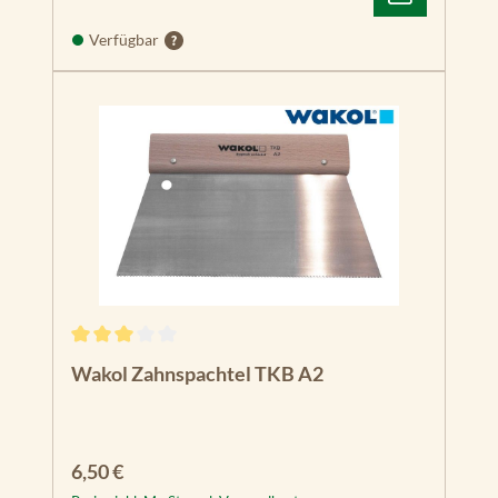
Verfügbar
Durchschnittliche Bewertung von 3 von 5 Sternen
Wakol Zahnspachtel TKB A2
Regulärer Preis:
6,50 €