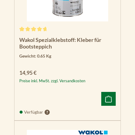
Durchschnittliche Bewertung von 4.82 von 5 Sternen
Wakol Spezialklebstoff: Kleber für
Bootsteppich
Gewicht:
0.65 Kg
Regulärer Preis:
14,95 €
Preise inkl. MwSt. zzgl. Versandkosten
Verfügbar