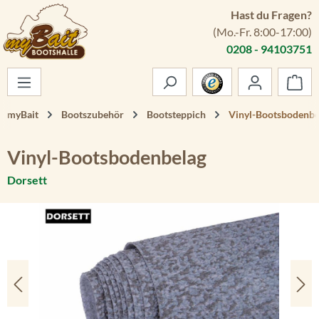
Hast du Fragen?
Zum Hauptinhalt springen
(Mo.-Fr. 8:00-17:00)
0208 - 94103751
War
myBait
Bootszubehör
Bootsteppich
Vinyl-Bootsbodenbe
Vinyl-Bootsbodenbelag
Dorsett
Bildergalerie überspringen