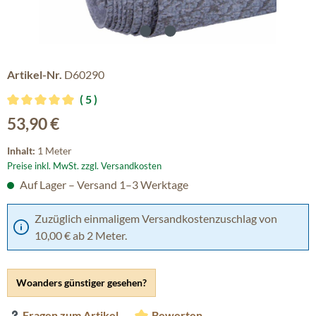
Artikel-Nr.
D60290
5
Durchschnittliche Bewertung von 5 von 5 Sternen
Regulärer Preis:
53,90 €
Inhalt:
1 Meter
Preise inkl. MwSt. zzgl. Versandkosten
Auf Lager – Versand 1–3 Werktage
Zuzüglich einmaligem Versandkostenzuschlag von
10,00 € ab 2 Meter.
Woanders günstiger gesehen?
Fragen zum Artikel
Bewerten