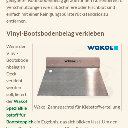
geeigneter Bootsbodenbelag gerade für den Außenbereich.
Verschmutzungen wie z. B. Schmiere oder Fischblut sind
einfach mit einer Reinigungsbürste rückstandslos zu
entfernen.
Vinyl-Bootsbodenbelag verkleben
Wenn der
Vinyl-
Bootsbode
nbelag an
Deck
verklebt
werden
soll, liefert
der
Wakol
Wakol Zahnspachtel für Klebstoffverteilung
Spezialkle
bstoff für
Bootsteppich
ein Ergebnis, das sich blicken lässt. Um den