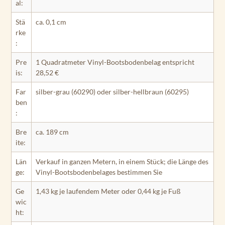
al:
Stä
ca. 0,1 cm
rke
:
Pre
1 Quadratmeter Vinyl-Bootsbodenbelag entspricht
is:
28,52 €
Far
silber-grau (60290) oder silber-hellbraun (60295)
ben
:
Bre
ca. 189 cm
ite:
Län
Verkauf in ganzen Metern, in einem Stück; die Länge des
ge:
Vinyl-Bootsbodenbelages bestimmen Sie
Ge
1,43 kg je laufendem Meter oder 0,44 kg je Fuß
wic
ht: