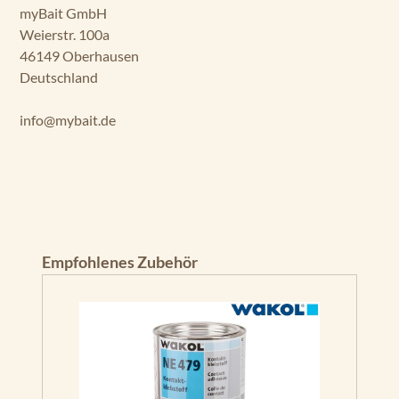
myBait GmbH
Weierstr. 100a
46149 Oberhausen
Deutschland
info@mybait.de
Produktgalerie überspringen
Empfohlenes Zubehör