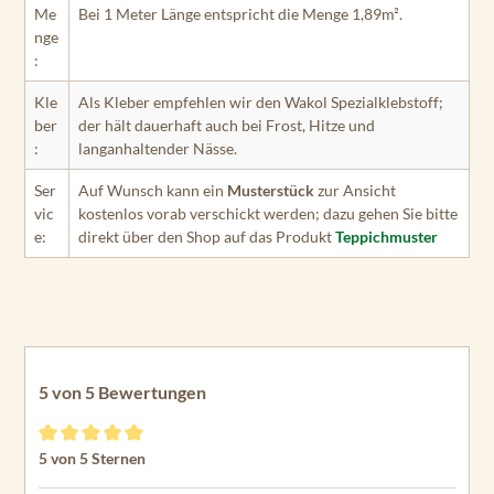
Me
Bei 1 Meter Länge entspricht die Menge 1,89m².
nge
:
Kle
Als Kleber empfehlen wir den Wakol Spezialklebstoff;
ber
der hält dauerhaft auch bei Frost, Hitze und
:
langanhaltender Nässe.
Ser
Auf Wunsch kann ein
Musterstück
zur Ansicht
vic
kostenlos vorab verschickt werden; dazu gehen Sie bitte
e:
direkt über den Shop auf das Produkt
Teppichmuster
5 von 5 Bewertungen
Durchschnittliche Bewertung von 5 von 5 Sternen
5 von 5 Sternen