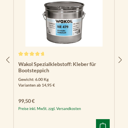
Durchschnittliche Bewertung von 4.82 von 5 Sternen
Wakol Spezialklebstoff: Kleber für
Bootsteppich
Gewicht:
6.00 Kg
Varianten ab
14,95 €
Regulärer Preis:
99,50 €
Preise inkl. MwSt. zzgl. Versandkosten