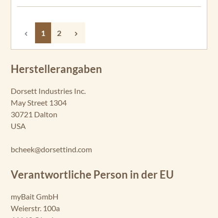
Seite
Seite
1
2
Herstellerangaben
Dorsett Industries Inc.
May Street 1304
30721 Dalton
USA
bcheek@dorsettind.com
Verantwortliche Person in der EU
myBait GmbH
Weierstr. 100a