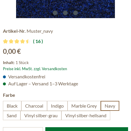
Artikel-Nr.
Muster_navy
16
Durchschnittliche Bewertung von 4.56 von 5 Sternen
Regulärer Preis:
0,00 €
Inhalt:
1 Stück
Preise inkl. MwSt. zzgl. Versandkosten
Versandkostenfrei
Auf Lager – Versand 1–3 Werktage
auswählen
Farbe
Black
Charcoal
Indigo
Marble Grey
Navy
Sand
Vinyl silber-grau
Vinyl silber-hellsand