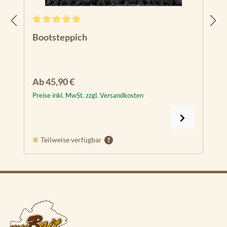
Durchschnittliche Bewertung von 4.91 von 5 Sternen
Bootsteppich
Regulärer Preis:
Ab
45,90 €
Preise inkl. MwSt. zzgl. Versandkosten
Teilweise verfügbar