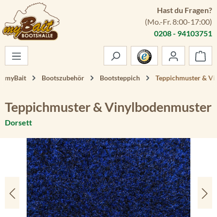
Hast du Fragen?
Zum Hauptinhalt springen
(Mo.-Fr. 8:00-17:00)
0208 - 94103751
War
myBait
Bootszubehör
Bootsteppich
Teppichmuster & Vi
Teppichmuster & Vinylbodenmuster
Dorsett
Bildergalerie überspringen