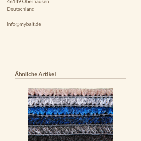
46149 Oberhausen
Deutschland
info@mybait.de
Produktgalerie überspringen
Ähnliche Artikel