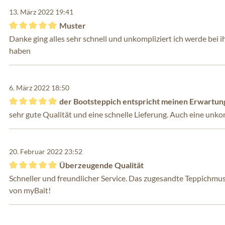
13. März 2022 19:41
Muster
Bewertung mit 5 von 5 Sternen
Danke ging alles sehr schnell und unkompliziert ich werde bei 
haben
6. März 2022 18:50
der Bootsteppich entspricht meinen Erwartun
Bewertung mit 5 von 5 Sternen
sehr gute Qualität und eine schnelle Lieferung. Auch eine unk
20. Februar 2022 23:52
Überzeugende Qualität
Bewertung mit 5 von 5 Sternen
Schneller und freundlicher Service. Das zugesandte Teppichm
von myBait!