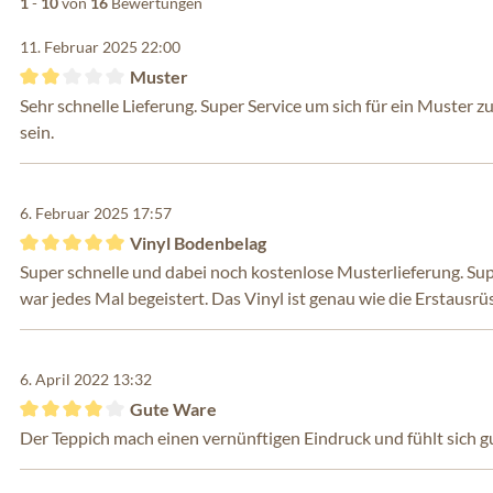
1
-
10
von
16
Bewertungen
11. Februar 2025 22:00
Muster
Bewertung mit 2 von 5 Sternen
Sehr schnelle Lieferung. Super Service um sich für ein Muster 
sein.
6. Februar 2025 17:57
Vinyl Bodenbelag
Bewertung mit 5 von 5 Sternen
Super schnelle und dabei noch kostenlose Musterlieferung. Supe
war jedes Mal begeistert. Das Vinyl ist genau wie die Erstausr
6. April 2022 13:32
Gute Ware
Bewertung mit 4 von 5 Sternen
Der Teppich mach einen vernünftigen Eindruck und fühlt sich gu