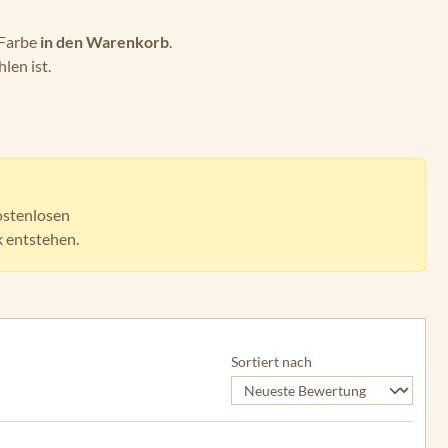
 Farbe
in den Warenkorb
.
len ist.
ostenlosen
k entstehen.
Sortiert nach