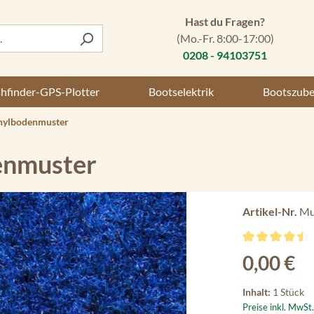
Hast du Fragen?
(Mo.-Fr. 8:00-17:00)
0208 - 94103751
shfinder-GPS-Plotter
Bootselektrik
Bootszub
nylbodenmuster
enmuster
Artikel-Nr.
Mu
Durchschnittli
Regulärer Preis
0,00 €
Inhalt:
1 Stück
Preise inkl. MwSt