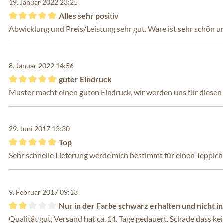
19. Januar 2022 23:25
Alles sehr positiv
Bewertung mit 5 von 5 Sternen
Abwicklung und Preis/Leistung sehr gut. Ware ist sehr schön u
8. Januar 2022 14:56
guter Eindruck
Bewertung mit 5 von 5 Sternen
Muster macht einen guten Eindruck, wir werden uns für diesen
29. Juni 2017 13:30
Top
Bewertung mit 5 von 5 Sternen
Sehr schnelle Lieferung werde mich bestimmt für einen Teppic
9. Februar 2017 09:13
Nur in der Farbe schwarz erhalten und nicht in
Bewertung mit 2 von 5 Sternen
Qualität gut, Versand hat ca. 14. Tage gedauert. Schade dass 