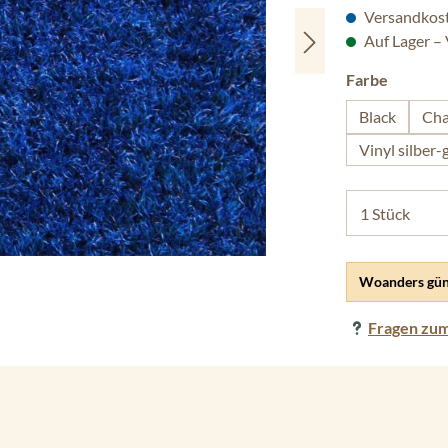
Versandkost
Auf Lager –
auswäh
Farbe
Black
Cha
Vinyl silber-
Woanders gün
Fragen zum