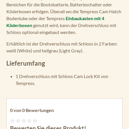
Bereichen für die Bootsbatterie, Batterieschalter oder
Köderboxen erfolgen. Überall wo die Tempress Cam Hatch
Bodenluke oder der Tempress
Einbaukasten mit 4
Köderboxen
genutzt wird, kann der Drehverschluss mit
Schloss optional eingebaut werden.
Erhältlich ist der Drehverschluss mit Schloss in 2 Farben:
weiß (White) und hellgrau (Light Gray).
Lieferumfang
1 Drehverschluss mit Schloss Cam Lock Kit von
Tempress.
0 von 0 Bewertungen
Bewerten Sie dieses Produkt!
Durchschnittliche Bewertung von 0 von 5 Sternen