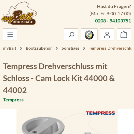
Hast du Fragen?
Zum Hauptinhalt springen
(Mo.-Fr. 8:00-17:00)
0208 - 94103751
War
myBait
Bootszubehör
Sonstiges
Tempress Drehverschlus
Tempress Drehverschluss mit
Schloss - Cam Lock Kit 44000 &
44002
Tempress
Bildergalerie überspringen