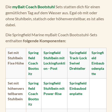
Die
myBait Coach
Bootstuhl
Sets statten dich für einen
gemütlichen Tag auf dem Wasser aus. Egal ob mit oder
ohne Stuhlbein, statisch oder höhenverstellbar, es ist alles
dabei.
Die Springfield Marine myBait Coach Bootsstuhl-Sets
enthalten
folgende Komponenten:
Set mit
Spring
Springfield
Springfield
Springfi
Stuhlbein
field
Stuhlbein mit
Track-Lock
eld
Fixe Höhe
Coach
Lockingfunkti
Swivel
Einbaub
Bootss
on - Post
Drehteller
odenpla
itz
tte
Set mit
Spring
Springfield
Springfield
höhenvers
field
Stuhlbein mit
Einbaubod
tellbarem
Coach
Power-Rise
enplatte
Stuhlbein
Bootss
itz