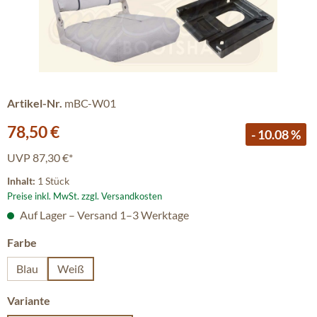
Artikel-Nr.
mBC-W01
Verkaufspreis:
78,50 €
- 10.08 %
UVP
87,30 €*
Inhalt:
1 Stück
Preise inkl. MwSt. zzgl. Versandkosten
Auf Lager – Versand 1–3 Werktage
auswählen
Farbe
Blau
Weiß
auswählen
Variante