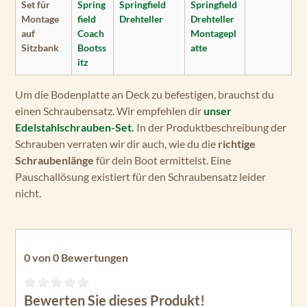
Set für
Spring
Springfield
Springfield
Montage
field
Drehteller
Drehteller
auf
Coach
Montagepl
Sitzbank
Bootss
atte
itz
Um die Bodenplatte an Deck zu befestigen, brauchst du
einen Schraubensatz. Wir empfehlen dir
unser
Edelstahlschrauben-Set.
In der Produktbeschreibung der
Schrauben verraten wir dir auch, wie du die
richtige
Schraubenlänge
für dein Boot ermittelst. Eine
Pauschallösung existiert für den Schraubensatz leider
nicht.
0 von 0 Bewertungen
Bewerten Sie dieses Produkt!
Durchschnittliche Bewertung von 0 von 5 Sternen