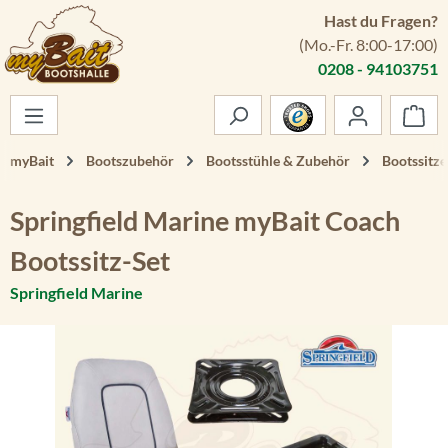
Hast du Fragen?
Zum Hauptinhalt springen
(Mo.-Fr. 8:00-17:00)
0208 - 94103751
War
myBait
Bootszubehör
Bootsstühle & Zubehör
Bootssitze
Springfield Marine myBait Coach
Bootssitz-Set
Springfield Marine
Bildergalerie überspringen