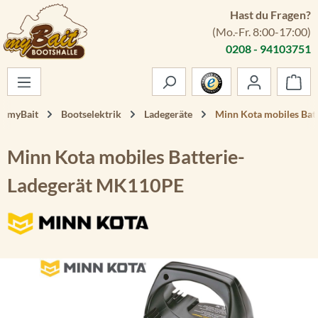
Hast du Fragen?
Zum Hauptinhalt springen
(Mo.-Fr. 8:00-17:00)
0208 - 94103751
War
myBait
Bootselektrik
Ladegeräte
Minn Kota mobiles Ba
Minn Kota mobiles Batterie-
Ladegerät MK110PE
Bildergalerie überspringen