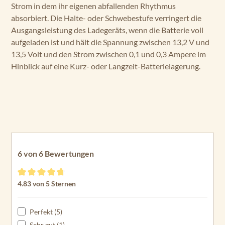
Strom in dem ihr eigenen abfallenden Rhythmus
absorbiert. Die Halte- oder Schwebestufe verringert die
Ausgangsleistung des Ladegeräts, wenn die Batterie voll
aufgeladen ist und hält die Spannung zwischen 13,2 V und
13,5 Volt und den Strom zwischen 0,1 und 0,3 Ampere im
Hinblick auf eine Kurz- oder Langzeit-Batterielagerung.
6 von 6 Bewertungen
Durchschnittliche Bewertung von 4.83 von 5 Sternen
4.83 von 5 Sternen
Perfekt (5)
Sehr gut (1)