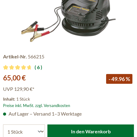
Artikel-Nr.
566215
6
Durchschnittliche Bewertung von 4.83 von 5 Sternen
Verkaufspreis:
65,00 €
- 49.96 %
UVP
129,90 €*
Inhalt:
1 Stück
Preise inkl. MwSt. zzgl. Versandkosten
Auf Lager – Versand 1–3 Werktage
In den Warenkorb