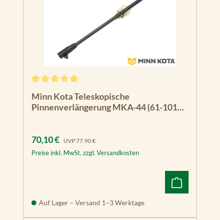
Durchschnittliche Bewertung von 5 von 5 Sternen
Minn Kota Teleskopische
Pinnenverlängerung MKA-44 (61-101
cm)
Verkaufspreis:
Regulärer Preis:
70,10 €
UVP
77,90 €
Preise inkl. MwSt. zzgl. Versandkosten
Auf Lager – Versand 1–3 Werktage