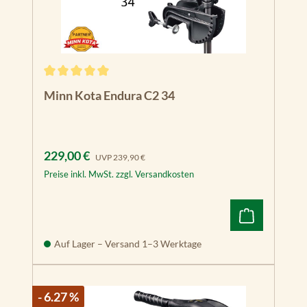
Durchschnittliche Bewertung von 5 von 5 Sternen
Minn Kota Endura C2 34
Verkaufspreis:
Regulärer Preis:
229,00 €
UVP
239,90 €
Preise inkl. MwSt. zzgl. Versandkosten
Auf Lager – Versand 1–3 Werktage
- 6.27 %