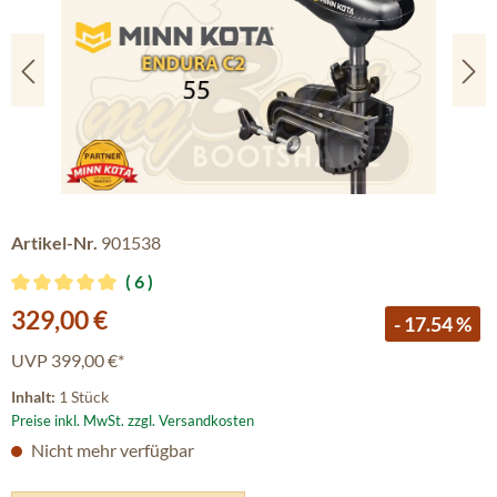
Artikel-Nr.
901538
6
Durchschnittliche Bewertung von 5 von 5 Sternen
Verkaufspreis:
329,00 €
- 17.54 %
UVP
399,00 €*
Inhalt:
1 Stück
Preise inkl. MwSt. zzgl. Versandkosten
Nicht mehr verfügbar