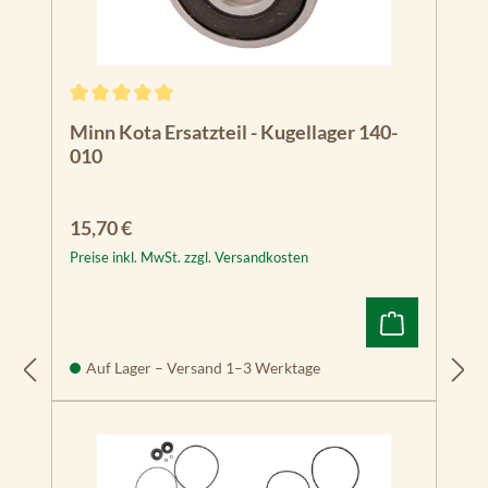
Durchschnittliche Bewertung von 5 von 5 Sternen
Minn Kota Ersatzteil - Kugellager 140-
010
Regulärer Preis:
15,70 €
Preise inkl. MwSt. zzgl. Versandkosten
Auf Lager – Versand 1–3 Werktage