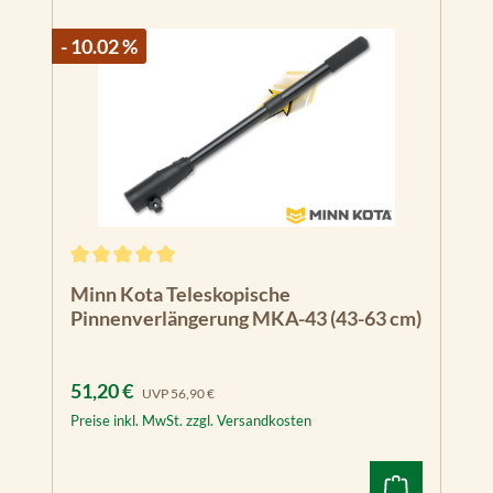
- 10.02 %
Durchschnittliche Bewertung von 5 von 5 Sternen
Minn Kota Teleskopische
Pinnenverlängerung MKA-43 (43-63 cm)
Verkaufspreis:
Regulärer Preis:
51,20 €
UVP
56,90 €
Preise inkl. MwSt. zzgl. Versandkosten