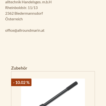
alltechnik Handelsges. m.b.H
Rheinboldstr. 11/13
2362 Biedermannsdorf
Österreich
office@allroundmarin.at
Produktgalerie überspringen
Zubehör
- 10.02 %