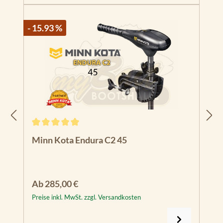
- 15.93 %
Durchschnittliche Bewertung von 5 von 5 Sternen
Minn Kota Endura C2 45
Regulärer Preis:
Ab
285,00 €
Preise inkl. MwSt. zzgl. Versandkosten