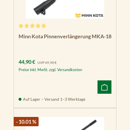
Durchschnittliche Bewertung von 5 von 5 Sternen
Minn Kota Pinnenverlängerung MKA-18
Verkaufspreis:
Regulärer Preis:
44,90 €
UVP
49,90 €
Preise inkl. MwSt. zzgl. Versandkosten
Auf Lager – Versand 1–3 Werktage
- 10.01 %