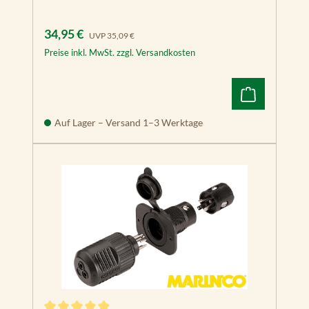
Verkaufspreis:
Regulärer Preis:
34,95 €
UVP
35,09 €
Preise inkl. MwSt. zzgl. Versandkosten
Auf Lager – Versand 1–3 Werktage