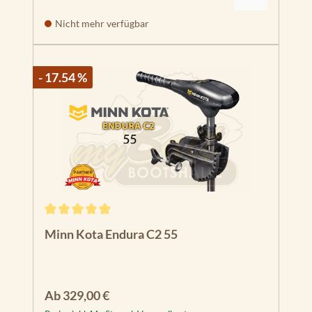
Nicht mehr verfügbar
- 17.54 %
Durchschnittliche Bewertung von 5 von 5 Sternen
Minn Kota Endura C2 55
Regulärer Preis:
Ab
329,00 €