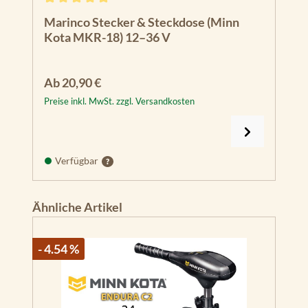
Durchschnittliche Bewertung von 4.93 von 5 Sternen
Marinco Stecker & Steckdose (Minn
Kota MKR-18) 12–36 V
Regulärer Preis:
Ab
20,90 €
Preise inkl. MwSt. zzgl. Versandkosten
Verfügbar
Produktgalerie überspringen
Ähnliche Artikel
- 4.54 %