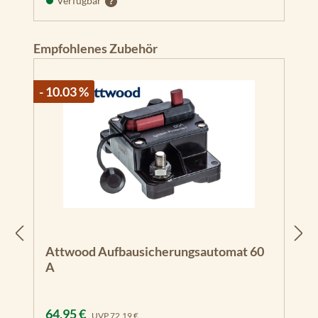
Verfügbar
Produktgalerie überspringen
Empfohlenes Zubehör
- 10.03 %
Attwood Aufbausicherungsautomat 60
A
Verkaufspreis:
Regulärer Preis:
64,95 €
UVP
72,19 €