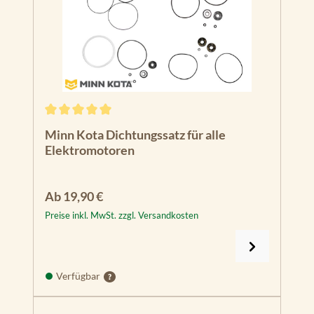
Durchschnittliche Bewertung von 5 von 5 Sternen
Minn Kota Dichtungssatz für alle
Elektromotoren
Regulärer Preis:
Ab
19,90 €
Preise inkl. MwSt. zzgl. Versandkosten
Verfügbar