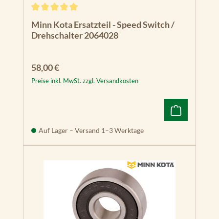
Durchschnittliche Bewertung von 5 von 5 Sternen
Minn Kota Ersatzteil - Speed Switch /
Drehschalter 2064028
Regulärer Preis:
58,00 €
Preise inkl. MwSt. zzgl. Versandkosten
Auf Lager – Versand 1–3 Werktage