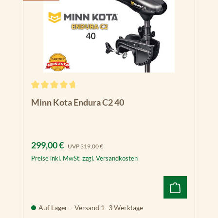
Durchschnittliche Bewertung von 4.8 von 5 Sternen
Minn Kota Endura C2 40
Verkaufspreis:
Regulärer Preis:
299,00 €
UVP
319,00 €
Preise inkl. MwSt. zzgl. Versandkosten
Auf Lager – Versand 1–3 Werktage