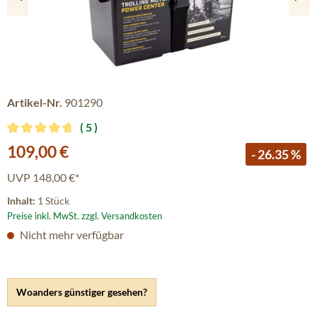
Artikel-Nr.
901290
5
Durchschnittliche Bewertung von 4.8 von 5 Sternen
Verkaufspreis:
109,00 €
- 26.35 %
UVP
148,00 €*
Inhalt:
1 Stück
Preise inkl. MwSt. zzgl. Versandkosten
Nicht mehr verfügbar
Woanders günstiger gesehen?