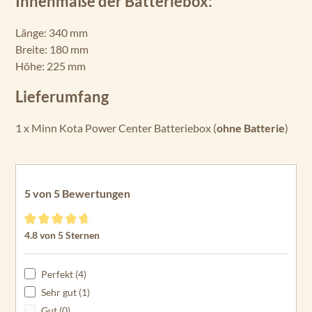
Innenmaße der Batteriebox:
Länge: 340 mm
Breite: 180 mm
Höhe: 225 mm
Lieferumfang
1 x Minn Kota Power Center Batteriebox (
ohne Batterie
)
5 von 5 Bewertungen
Durchschnittliche Bewertung von 4.8 von 5 Sternen
4.8 von 5 Sternen
Perfekt (4)
Sehr gut (1)
Gut (0)