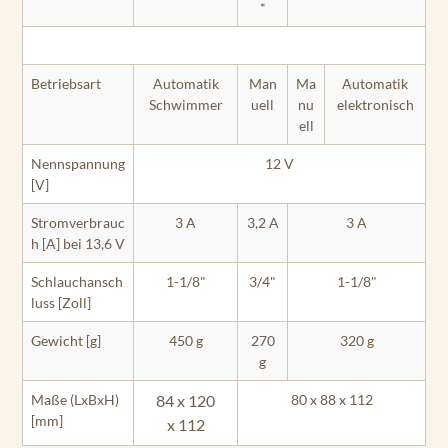
*
Betriebsart
Automatik
Man
Ma
Automatik
Schwimmer
uell
nu
elektronisch
ell
Nennspannung
12 V
[V]
Stromverbrauc
3 A
3,2 A
3 A
h [A] bei 13,6 V
Schlauchansch
1-1/8"
3/4"
1-1/8"
luss [Zoll]
Gewicht [g]
450 g
270
320 g
g
Maße (LxBxH)
84 x 120
80 x 88 x 112
[mm]
x
112