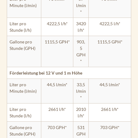
Minute (l/min)
l/min
*
Liter pro
4222,5 l/h*
3420
4222,5 l/h*
Stunde (l/h)
l/h*
Gallone pro
1115,5 GPH*
903,
1115,5 GPH*
Stunde (GPH)
5
GPH
*
Förderleistung bei 12 V und 1 m Höhe
Liter pro
44,5 l/min*
33,5
44,5 l/min*
Minute (l/min)
l/min
*
Liter pro
2661 l/h*
2010
2661 l/h*
Stunde (l/h)
l/h*
Gallone pro
703 GPH*
531
703 GPH*
Stunde (GPH)
GPH