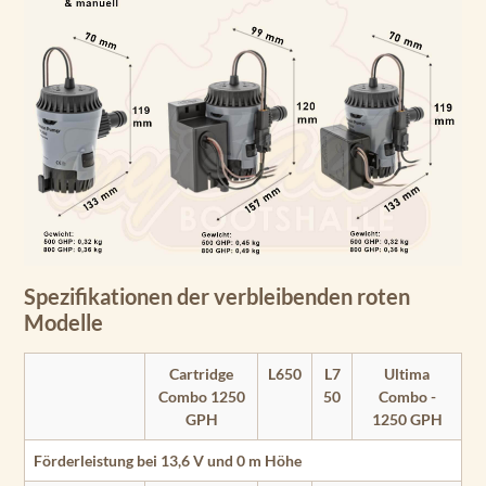
Spezifikationen der verbleibenden roten
Modelle
Cartridge
L650
L7
Ultima
Combo 1250
50
Combo -
GPH
1250 GPH
Förderleistung bei 13,6 V und 0 m Höhe