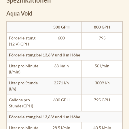
Spezifikationen
Aqua Void
500 GPH
800 GPH
Förderleistung
600
795
(12 V) GPH
Förderleistung bei 13,6 V und 0 m Höhe
Liter pro Minute
38 l/min
50 l/min
(l/min)
Liter pro Stunde
2271 l/h
3009 l/h
(l/h)
Gallone pro
600 GPH
795 GPH
Stunde (GPH)
Förderleistung bei 13,6 V und 1 m Höhe
Liter pro Minute
28,5 l/min
40,5 l/min