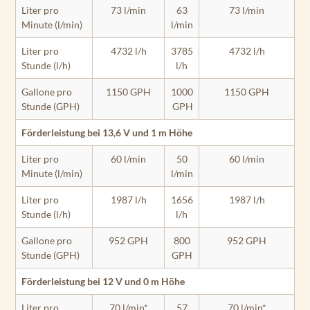
Liter pro
73 l/min
63
73 l/min
Minute (l/min)
l/min
Liter pro
4732 l/h
3785
4732 l/h
Stunde (l/h)
l/h
Gallone pro
1150 GPH
1000
1150 GPH
Stunde (GPH)
GPH
Förderleistung bei 13,6 V und 1 m Höhe
Liter pro
60 l/min
50
60 l/min
Minute (l/min)
l/min
Liter pro
1987 l/h
1656
1987 l/h
Stunde (l/h)
l/h
Gallone pro
952 GPH
800
952 GPH
Stunde (GPH)
GPH
Förderleistung bei 12 V und 0 m Höhe
Liter pro
70 l/min*
57
70 l/min*