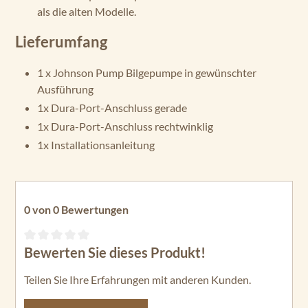
als die alten Modelle.
Lieferumfang
1 x Johnson Pump Bilgepumpe in gewünschter
Ausführung
1x Dura-Port-Anschluss gerade
1x Dura-Port-Anschluss rechtwinklig
1x Installationsanleitung
0 von 0 Bewertungen
Bewerten Sie dieses Produkt!
Durchschnittliche Bewertung von 0 von 5 Sternen
Teilen Sie Ihre Erfahrungen mit anderen Kunden.