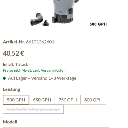
Artikel-Nr.
66101362601
Regulärer Preis:
40,52 €
Inhalt:
1 Stück
Preise inkl. MwSt. zzgl. Versandkosten
Auf Lager – Versand 1–3 Werktage
auswählen
Leistung
500 GPH
650 GPH
750 GPH
800 GPH
1250 GPH (Ultima Combo)
(Diese Option ist zurzeit nicht verfügbar.)
auswählen
Modell