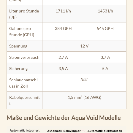
Liter pro Stunde
1711 l/h
1453 l/h
(l/h)
Gallone pro
384 GPH
545 GPH
Stunde (GPH)
Spannung
12 V
Stromverbrauch
2,7 A
3,7 A
Sicherung
3,5 A
5 A
Schlauchanschl
3/4"
uss in Zoll
Kabelquerschnit
1,5 mm² (16 AWG)
t
Maße und Gewichte der Aqua Void Modelle