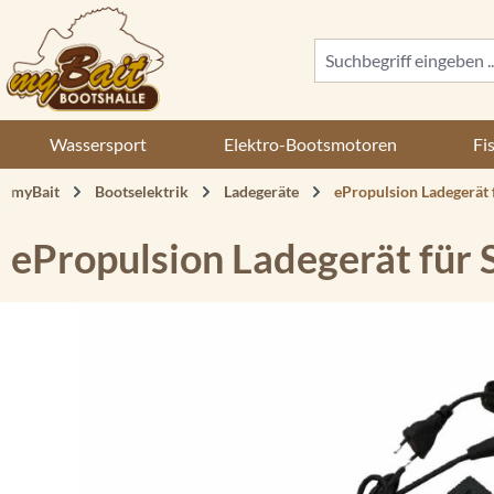
 Hauptinhalt springen
Zur Suche springen
Zur Hauptnavigation springen
Wassersport
Elektro-Bootsmotoren
Fi
myBait
Bootselektrik
Ladegeräte
ePropulsion Ladegerät f
ePropulsion Ladegerät für S
Bildergalerie überspringen