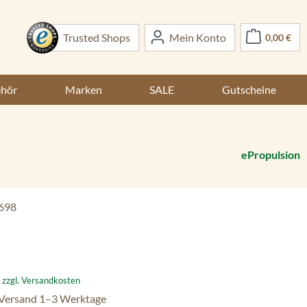
War
Trusted Shops
Mein Konto
0,00 €
ehör
Marken
SALE
Gutscheine
ePropulsion
698
:
. zzgl. Versandkosten
 Versand 1–3 Werktage