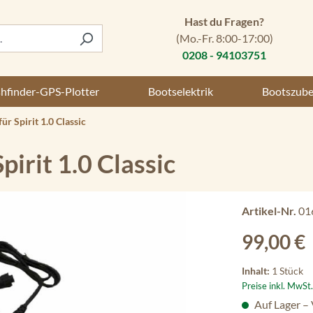
Hast du Fragen?
(Mo.-Fr. 8:00-17:00)
0208 - 94103751
shfinder-GPS-Plotter
Bootselektrik
Bootszub
ür Spirit 1.0 Classic
pirit 1.0 Classic
Artikel-Nr.
01
Regulärer Preis
99,00 €
Inhalt:
1 Stück
Preise inkl. MwSt
Auf Lager –