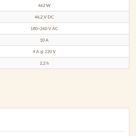
462 W
46,2 V DC
180~260 V AC
10 A
4 A @ 220 V
2,2 h