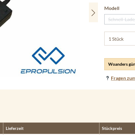
auswäh
Modell
Schnell-Lade
(Die
Woanders gün
Fragen zum
Lieferzeit
Stückpreis