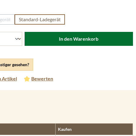
len
gerät
Standard-Ladegerät
se Option ist zurzeit nicht verfügbar.)
In den Warenkorb
stiger gesehen?
 Artikel
Bewerten
Kaufen