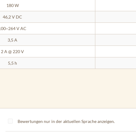
180 W
46,2 V DC
100~264 V AC
3,5 A
2 A @ 220 V
5,5 h
Bewertungen nur in der aktuellen Sprache anzeigen.