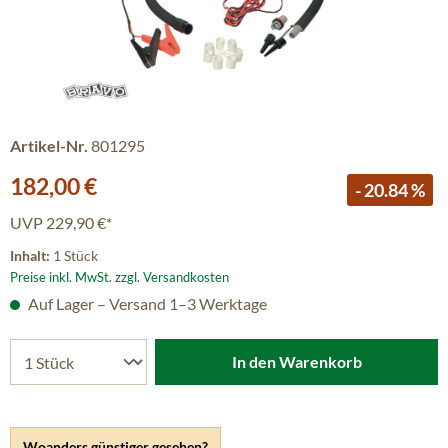
Artikel-Nr.
801295
Verkaufspreis:
182,00 €
- 20.84 %
UVP
229,90 €*
Inhalt:
1 Stück
Preise inkl. MwSt. zzgl. Versandkosten
Auf Lager – Versand 1–3 Werktage
In den Warenkorb
Woanders günstiger gesehen?