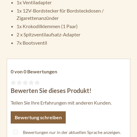
1x Ventiladapter
1x 12V-Bordstecker für Bordsteckdosen /
Zigarettenanzünder
1x Krokodilklemmen (1 Paar)
2 x Spitzventilaufsatz-Adapter
7x Bootsventil
0 von 0 Bewertungen
Bewerten Sie dieses Produkt!
Durchschnittliche Bewertung von 0 von 5 Sternen
Teilen Sie Ihre Erfahrungen mit anderen Kunden.
Bewertung schreiben
Bewertungen nur in der aktuellen Sprache anzeigen.