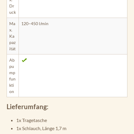
Dr
uck
Ma
120–450 l/min
x.
Ka
paz
ität
Ab
pu
mp
fun
kti
on
Lieferumfang:
1x Tragetasche
1x Schlauch, Länge 1,7 m