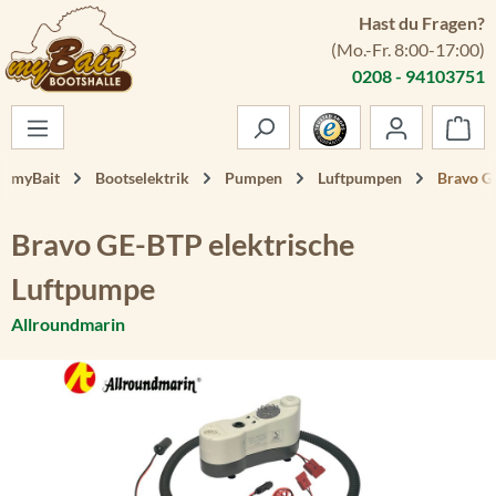
Hast du Fragen?
Zum Hauptinhalt springen
(Mo.-Fr. 8:00-17:00)
0208 - 94103751
War
myBait
Bootselektrik
Pumpen
Luftpumpen
Bravo G
Bravo GE-BTP elektrische
Luftpumpe
Allroundmarin
Bildergalerie überspringen