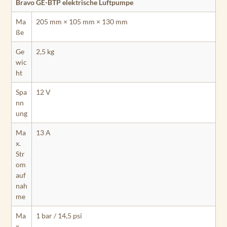
Bravo GE-BTP elektrische Luftpumpe
Ma
205 mm × 105 mm × 130 mm
ße
Ge
2,5 kg
wic
ht
Spa
12 V
nn
ung
Ma
13 A
x.
Str
om
auf
nah
me
Ma
1 bar / 14,5 psi
x.