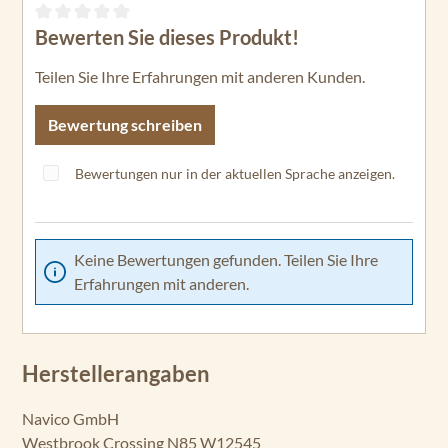
Bewerten Sie dieses Produkt!
Durchschnittliche Bewertung von 0 von 5 Sternen
Teilen Sie Ihre Erfahrungen mit anderen Kunden.
Bewertung schreiben
Bewertungen nur in der aktuellen Sprache anzeigen.
Keine Bewertungen gefunden. Teilen Sie Ihre
Erfahrungen mit anderen.
Herstellerangaben
Navico GmbH
Westbrook Crossing N85 W12545