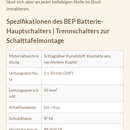
lässt sich aber an jeder beliebigen Stelle im Boot
installieren.
Spezifikationen des BEP Batterie-
Hauptschalters | Trennschalters zur
Schalttafelmontage
Materialbeschre
Schlagzäher Kunststoff. Kontakte aus
ibung
verzinntem Kupfer
Leitungsanschlu
2 x 10 mm (3/8”)
ss
Leitungsquersch
95 mm²
nitt
Schaltzustände
Ein / Aus
Schutzklasse
IP 56
Höchstspannun
48 Volt DC