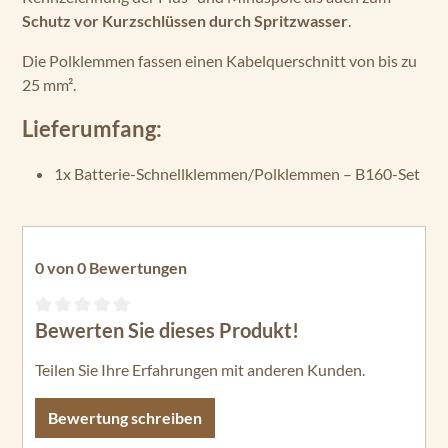
Schutz vor Kurzschlüssen durch Spritzwasser
.
Die Polklemmen fassen einen Kabelquerschnitt von bis zu
25 mm².
Lieferumfang:
1x Batterie-Schnellklemmen/Polklemmen – B160-Set
0 von 0 Bewertungen
Bewerten Sie dieses Produkt!
Durchschnittliche Bewertung von 0 von 5 Sternen
Teilen Sie Ihre Erfahrungen mit anderen Kunden.
Bewertung schreiben