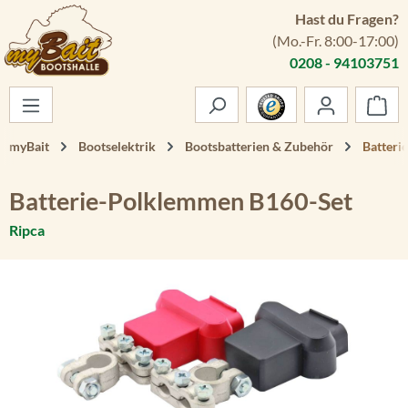
Hast du Fragen?
Zum Hauptinhalt springen
(Mo.-Fr. 8:00-17:00)
0208 - 94103751
War
myBait
Bootselektrik
Bootsbatterien & Zubehör
Batteri
Batterie-Polklemmen B160-Set
Ripca
Bildergalerie überspringen