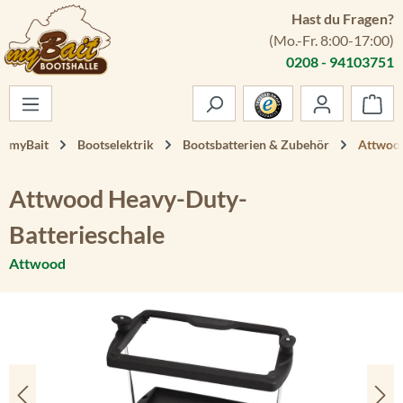
Hast du Fragen?
Zum Hauptinhalt springen
(Mo.-Fr. 8:00-17:00)
0208 - 94103751
War
myBait
Bootselektrik
Bootsbatterien & Zubehör
Attwood
Attwood Heavy-Duty-
Batterieschale
Attwood
Bildergalerie überspringen