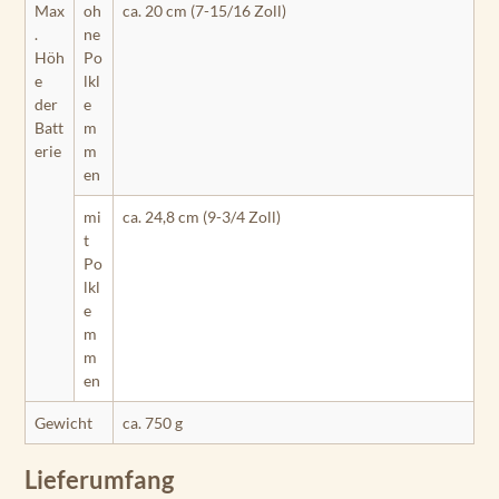
Max
oh
ca. 20 cm (7-15/16 Zoll)
.
ne
Höh
Po
e
lkl
der
e
Batt
m
erie
m
en
mi
ca. 24,8 cm (9-3/4 Zoll)
t
Po
lkl
e
m
m
en
Gewicht
ca. 750 g
Lieferumfang