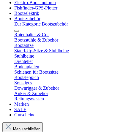
Elektro-Bootsmotoren
Fishfinder-GPS-Plotter
Bootselektrik
Bootszubehör
Zur Kategorie Bootszubehör
Rutenhalter & Co.
Bootsstühle & Zubehör
Bootssitze
Stand-Up-Sitze & Stuhlbeine
Stuhlbeine
Drehteller
Bodenplatten
Schienen für Bootssitze
Bootsteppich
Sonstiges
Downrigger & Zubehör
Anker & Zubehör
Rettungswesten
Marken
SALE
Gutscheine
Menü schließen