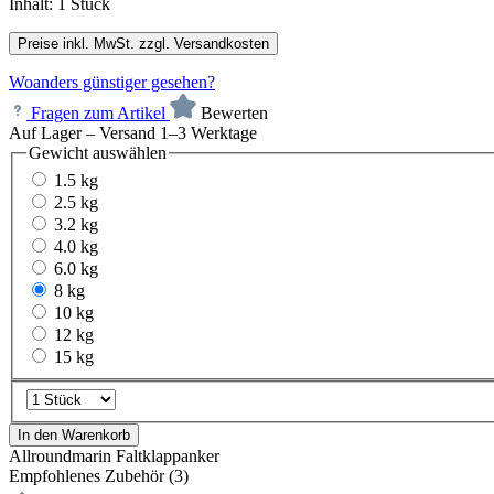
Inhalt:
1 Stück
Preise inkl. MwSt. zzgl. Versandkosten
Woanders günstiger gesehen?
Fragen zum Artikel
Bewerten
Auf Lager – Versand 1–3 Werktage
Gewicht
auswählen
1.5 kg
2.5 kg
3.2 kg
4.0 kg
6.0 kg
8 kg
10 kg
12 kg
15 kg
In den Warenkorb
Allroundmarin Faltklappanker
Empfohlenes Zubehör (3)