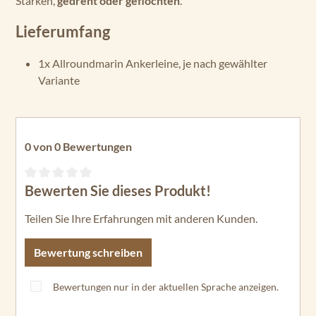
Stärken,
gedreht oder geflochten
.
Lieferumfang
1x Allroundmarin Ankerleine, je nach gewählter
Variante
0 von 0 Bewertungen
Bewerten Sie dieses Produkt!
Durchschnittliche Bewertung von 0 von 5 Sternen
Teilen Sie Ihre Erfahrungen mit anderen Kunden.
Bewertung schreiben
Bewertungen nur in der aktuellen Sprache anzeigen.