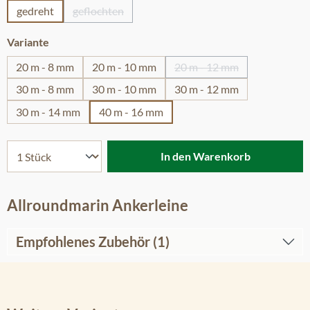
gedreht
geflochten
(Diese Option ist zurzeit nicht verfügbar.)
auswählen
Variante
20 m - 8 mm
20 m - 10 mm
20 m - 12 mm
(Diese Option ist zurzeit
30 m - 8 mm
30 m - 10 mm
30 m - 12 mm
30 m - 14 mm
40 m - 16 mm
In den Warenkorb
Allroundmarin Ankerleine
Empfohlenes Zubehör (1)