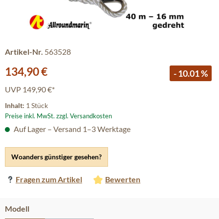
Artikel-Nr.
563528
Verkaufspreis:
134,90 €
- 10.01 %
UVP
149,90 €*
Inhalt:
1 Stück
Preise inkl. MwSt. zzgl. Versandkosten
Auf Lager – Versand 1–3 Werktage
Woanders günstiger gesehen?
Fragen zum Artikel
Bewerten
auswählen
Modell