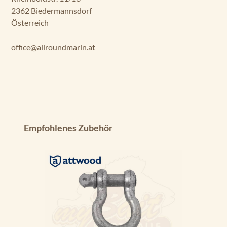
2362 Biedermannsdorf
Österreich
office@allroundmarin.at
Produktgalerie überspringen
Empfohlenes Zubehör