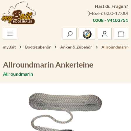
Hast du Fragen?
Zum Hauptinhalt springen
(Mo.-Fr. 8:00-17:00)
0208 - 94103751
War
myBait
Bootszubehör
Anker & Zubehör
Allroundmarin 
Allroundmarin Ankerleine
Allroundmarin
Bildergalerie überspringen