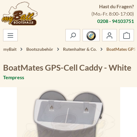
Hast du Fragen?
Zum Hauptinhalt springen
(Mo.-Fr. 8:00-17:00)
0208 - 94103751
War
myBait
Bootszubehör
Rutenhalter & Co.
BoatMates GPS-
BoatMates GPS-Cell Caddy - White
Tempress
Bildergalerie überspringen