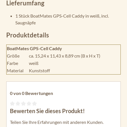
Lieferumfang
1 Stück BoatMates GPS-Cell Caddy in weiß, incl.
Saugnäpfe
Produktdetails
BoatMates GPS-Cell Caddy
Größe
ca. 15,24 x 11,43 x 8,89 cm (B x H x T)
Farbe
weiß
Material
Kunststoff
0 von 0 Bewertungen
Bewerten Sie dieses Produkt!
Durchschnittliche Bewertung von 0 von 5 Sternen
Teilen Sie Ihre Erfahrungen mit anderen Kunden.