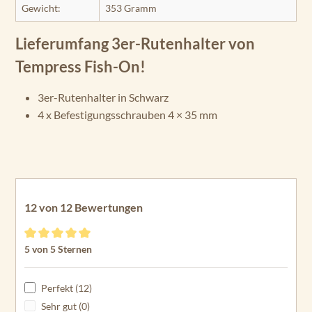
Gewicht:
353 Gramm
Lieferumfang 3er-Rutenhalter von
Tempress Fish-On!
3er-Rutenhalter in Schwarz
4 x Befestigungsschrauben 4 × 35 mm
12 von 12 Bewertungen
Durchschnittliche Bewertung von 5 von 5 Sternen
5 von 5 Sternen
Perfekt (12)
Sehr gut (0)