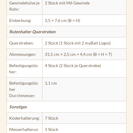
Gewindehülse je
2 Stück mit M6 Gewinde
Rohr:
Einkerbung:
2,5 × 7,6 cm (B × H)
Rutenhalter Querstreben
Querstreben:
2 Stück (1 Stück mit 2 myBait Logos)
Abmessungen:
31,5 cm × 2,5 cm × 4,4 cm (B × H × T)
Befestigungslöc
4 Stück (2 Stück je Querstrebe)
her:
Befestigungslöc
1,1 cm
her
Durchmesser:
Sonstiges
Köderhalterung:
7 Stück
Messerhalterun
1 Stück