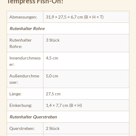
Tempress Fish-On!
Abmessungen:
31,9 × 27,5 × 6,7 cm (B × H × T)
Rutenhalter Rohre
Rutenhalter
3 Stück
Rohre:
Innendurchmess
4,5 cm
er:
Außendurchme
5,0 cm
sser:
Länge:
27,5 cm
Einkerbung:
1,4 × 7,7 cm (B × H)
Rutenhalter Querstreben
Querstreben:
2 Stück