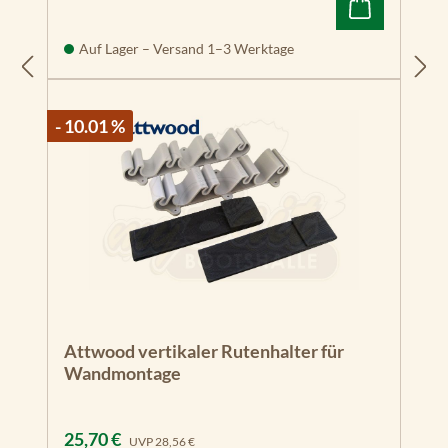
Auf Lager – Versand 1–3 Werktage
- 10.01 %
Attwood vertikaler Rutenhalter für
Wandmontage
Verkaufspreis:
Regulärer Preis:
25,70 €
UVP
28,56 €