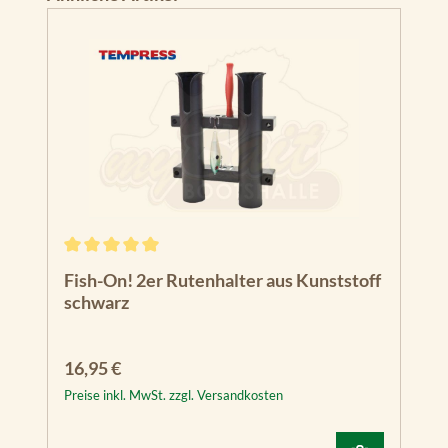
Durchschnittliche Bewertung von 5 von 5 Sternen
Fish-On! 2er Rutenhalter aus Kunststoff
schwarz
Regulärer Preis:
16,95 €
Preise inkl. MwSt. zzgl. Versandkosten