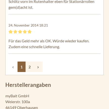
Schlitz vorn im Rutenhalter eben für Stationärrollen
gem(d)acht ist.
24. November 2014 18:21
Bewertung mit 5 von 5 Sternen
Für das Geld mehr als OK. Würde wieder kaufen.
Zudem eine schnelle Lieferung.
Seite
Seite
1
2
Herstellerangaben
myBait GmbH
Weierstr. 100a
46149 Oberhausen