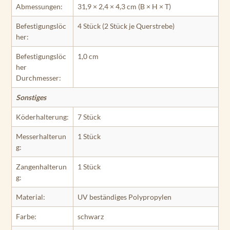
Abmessungen:
31,9 × 2,4 × 4,3 cm (B × H × T)
Befestigungslöc
4 Stück (2 Stück je Querstrebe)
her:
Befestigungslöc
1,0 cm
her
Durchmesser:
Sonstiges
Köderhalterung:
7 Stück
Messerhalterun
1 Stück
g:
Zangenhalterun
1 Stück
g:
Material:
UV beständiges Polypropylen
Farbe:
schwarz