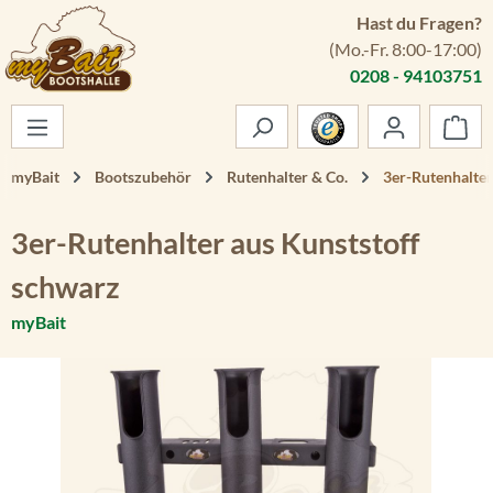
Hast du Fragen?
Zum Hauptinhalt springen
(Mo.-Fr. 8:00-17:00)
0208 - 94103751
War
myBait
Bootszubehör
Rutenhalter & Co.
3er-Rutenhalter
3er-Rutenhalter aus Kunststoff
schwarz
myBait
Bildergalerie überspringen