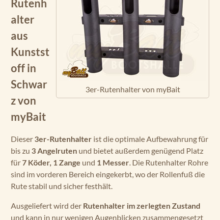
Rutenh
alter
aus
Kunstst
off in
Schwar
3er-Rutenhalter von myBait
z von
myBait
Dieser
3er-Rutenhalter
ist die optimale Aufbewahrung für
bis zu
3 Angelruten
und bietet außerdem genügend Platz
für
7 Köder,
1 Zange
und
1 Messer
. Die Rutenhalter Rohre
sind im vorderen Bereich eingekerbt, wo der Rollenfuß die
Rute stabil und sicher festhält.
Ausgeliefert wird der
Rutenhalter im zerlegten Zustand
und kann in nur wenigen Augenblicken zusammengesetzt