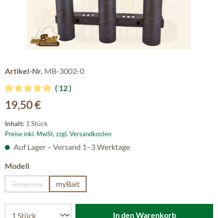
Artikel-Nr.
MB-3002-0
12
Durchschnittliche Bewertung von 5 von 5 Sternen
Regulärer Preis:
19,50 €
Inhalt:
1 Stück
Preise inkl. MwSt. zzgl. Versandkosten
Auf Lager – Versand 1–3 Werktage
auswählen
Modell
Tempress
myBait
(Diese Option ist zurzeit nicht verfügbar.)
In den Warenkorb