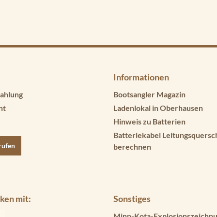
Informationen
ahlung
Bootsangler Magazin
ht
Ladenlokal in Oberhausen
Hinweis zu Batterien
Batteriekabel Leitungsquersc
rufen
berechnen
ken mit:
Sonstiges
Minn-Kota-Explosionszeichnu