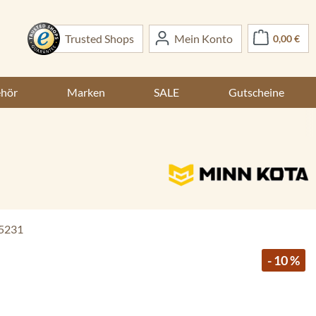
War
Trusted Shops
Mein Konto
0,00 €
ehör
Marken
SALE
Gutscheine
5231
- 10 %