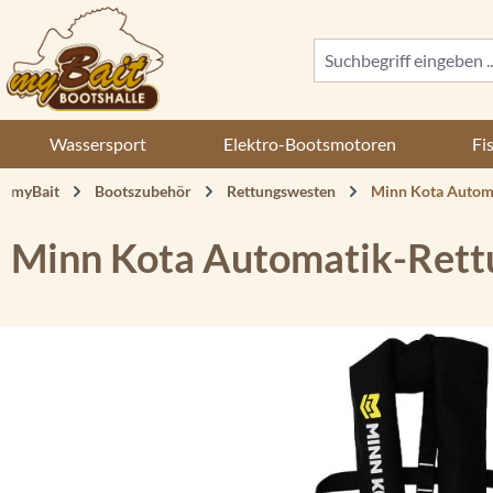
 Hauptinhalt springen
Zur Suche springen
Zur Hauptnavigation springen
Wassersport
Elektro-Bootsmotoren
Fi
myBait
Bootszubehör
Rettungswesten
Minn Kota Autom
Minn Kota Automatik-Ret
Bildergalerie überspringen