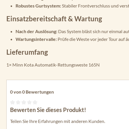
Robustes Gurtsystem:
Stabiler Frontverschluss und verst
Einsatzbereitschaft & Wartung
Nach der Auslösung:
Das System bläst sich nur einmal au
Wartungsintervalle:
Prüfe die Weste vor jeder Tour auf äu
Lieferumfang
1× Minn Kota Automatik-Rettungsweste 165N
0 von 0 Bewertungen
Bewerten Sie dieses Produkt!
Durchschnittliche Bewertung von 0 von 5 Sternen
Teilen Sie Ihre Erfahrungen mit anderen Kunden.