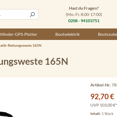
Hast du Fragen?
(Mo.-Fr. 8:00-17:00)
0208 - 94103751
shfinder-GPS-Plotter
Bootselektrik
Bootszub
atik-Rettungsweste 165N
tungsweste 165N
Artikel-Nr.
78
Verkaufspreis:
92,70 €
UVP
103,00 €*
Inhalt:
1 Stück