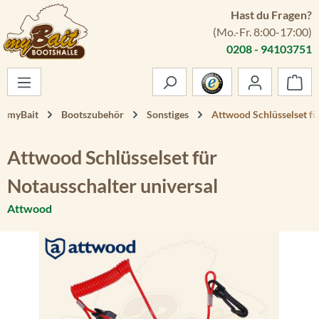
Hast du Fragen?
Zum Hauptinhalt springen
(Mo.-Fr. 8:00-17:00)
0208 - 94103751
War
myBait
Bootszubehör
Sonstiges
Attwood Schlüsselset fü
Attwood Schlüsselset für
Notausschalter universal
Attwood
Bildergalerie überspringen