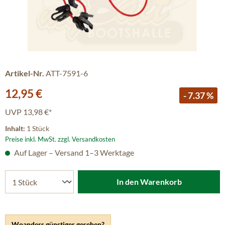
Artikel-Nr.
ATT-7591-6
Verkaufspreis:
12,95 €
- 7.37 %
UVP
13,98 €*
Inhalt:
1 Stück
Preise inkl. MwSt. zzgl. Versandkosten
Auf Lager – Versand 1–3 Werktage
In den Warenkorb
Woanders günstiger gesehen?