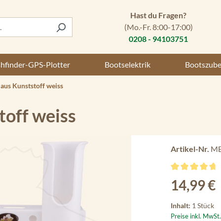
Hast du Fragen?
(Mo.-Fr. 8:00-17:00)
0208 - 94103751
shfinder-GPS-Plotter
Bootselektrik
Bootszub
 aus Kunststoff weiss
toff weiss
Artikel-Nr.
MB
Durchschnittli
Regulärer Preis
14,99 €
Inhalt:
1 Stück
Preise inkl. MwSt