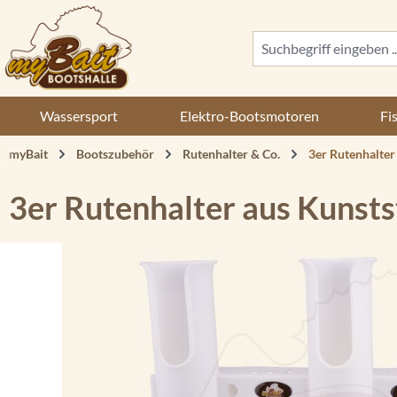
 Hauptinhalt springen
Zur Suche springen
Zur Hauptnavigation springen
Wassersport
Elektro-Bootsmotoren
Fi
myBait
Bootszubehör
Rutenhalter & Co.
3er Rutenhalter
3er Rutenhalter aus Kunsts
Bildergalerie überspringen