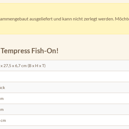
mmengebaut ausgeliefert und kann nicht zerlegt werden. Möchten 
 Tempress Fish-On!
 x 27,5 x 6,7 cm (B x H x T)
ück
cm
cm
 cm