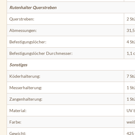
Rutenhalter Querstreben
Querstreben:
2 St
Abmessungen:
31,5
Befestigungslöcher:
4 St
Befestigungslöcher Durchmesser:
1,1 
Sonstiges
Köderhalterung:
7 St
Messerhalterung:
1 St
Zangenhalterung:
1 St
Material:
UV b
Farbe:
wei
Gewicht:
425