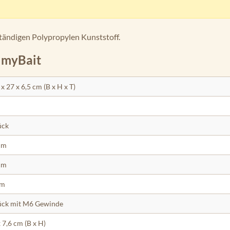
ständigen Polypropylen Kunststoff.
 myBait
 x 27 x 6,5 cm (B x H x T)
ück
cm
cm
cm
ück mit M6 Gewinde
x 7,6 cm (B x H)