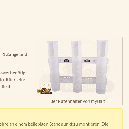
,
1 Zange
und
 was benötigt
der Rückseite
die 4
3er Rutenhalter von myBait
Rohre an einem beliebigen Standpunkt zu montieren. Die