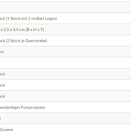
ück (1 Stück mit 2 myBait Logos)
 x 2,5 x 4,4 cm (B x H x T)
ück (2 Stück je Querstrebe)
cm
ück
ück
ück
eständiges Polypropylen
ß
 Gramm