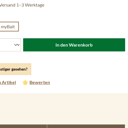
 Versand 1–3 Werktage
len
myBait
tion ist zurzeit nicht verfügbar.)
In den Warenkorb
stiger gesehen?
 Artikel
Bewerten