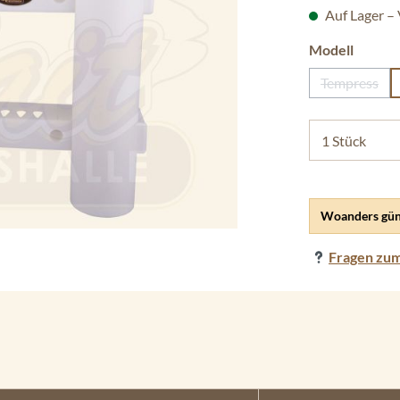
Auf Lager –
auswäh
Modell
Tempress
(Diese Op
Woanders gün
Fragen zum