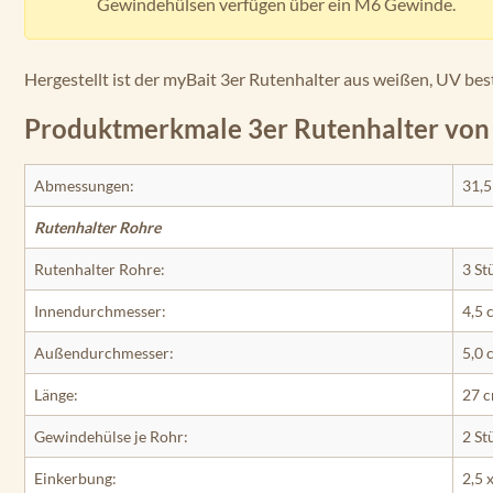
Gewindehülsen verfügen über ein M6 Gewinde.
Hergestellt ist der myBait 3er Rutenhalter aus weißen, UV be
Produktmerkmale 3er Rutenhalter von
Abmessungen:
31,5
Rutenhalter Rohre
Rutenhalter Rohre:
3 St
Innendurchmesser:
4,5 
Außendurchmesser:
5,0 
Länge:
27 
Gewindehülse je Rohr:
2 St
Einkerbung:
2,5 