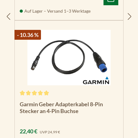
Auf Lager – Versand 1–3 Werktage
- 10.36 %
Durchschnittliche Bewertung von 5 von 5 Sternen
Garmin Geber Adapterkabel 8-Pin
Stecker an 4-Pin Buchse
Verkaufspreis:
Regulärer Preis:
22,40 €
UVP
24,99 €