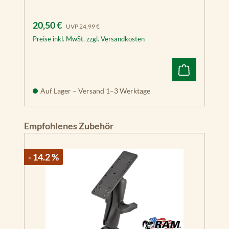
Verkaufspreis:
Regulärer Preis:
20,50 €
UVP
24,99 €
Preise inkl. MwSt. zzgl. Versandkosten
Auf Lager – Versand 1–3 Werktage
Produktgalerie überspringen
Empfohlenes Zubehör
- 14.2 %