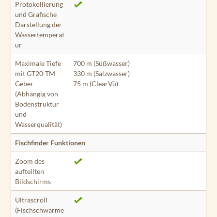
Protokollierung
und Grafische
Darstellung der
Wassertemperat
ur
Maximale Tiefe
700 m (Süßwasser)
mit GT20-TM
330 m (Salzwasser)
Geber
75 m (ClearVü)
(Abhängig von
Bodenstruktur
und
Wasserqualität)
Fischfinder Funktionen
Zoom des
aufteilten
Bildschirms
Ultrascroll
(Fischschwärme