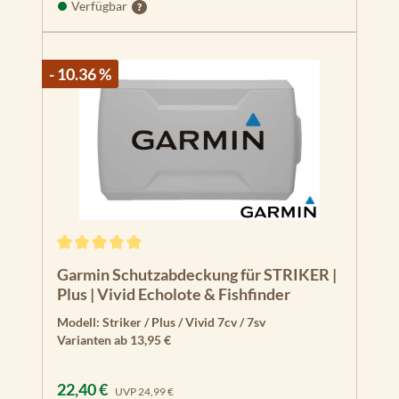
Verfügbar
- 10.36 %
Durchschnittliche Bewertung von 5 von 5 Sternen
Garmin Schutzabdeckung für STRIKER |
Plus | Vivid Echolote & Fishfinder
Modell:
Striker / Plus / Vivid 7cv / 7sv
Varianten ab
13,95 €
Verkaufspreis:
Regulärer Preis:
22,40 €
UVP
24,99 €