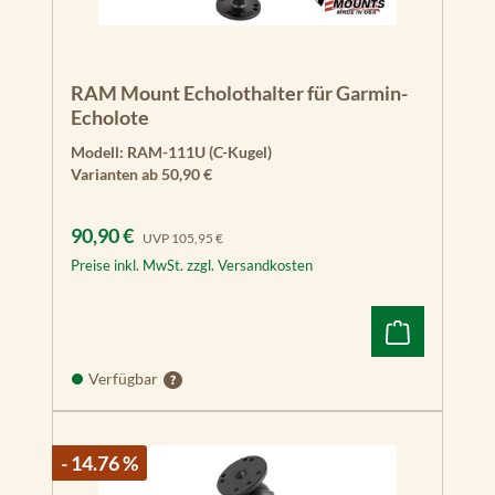
RAM Mount Echolothalter für Garmin-
Echolote
Modell:
RAM-111U (C-Kugel)
Varianten ab
50,90 €
Verkaufspreis:
Regulärer Preis:
90,90 €
UVP
105,95 €
Preise inkl. MwSt. zzgl. Versandkosten
Verfügbar
- 14.76 %