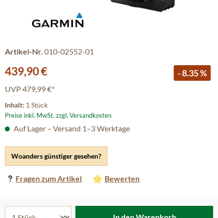
Artikel-Nr.
010-02552-01
Verkaufspreis:
439,90 €
- 8.35 %
UVP
479,99 €*
Inhalt:
1 Stück
Preise inkl. MwSt. zzgl. Versandkosten
Auf Lager – Versand 1–3 Werktage
Woanders günstiger gesehen?
Fragen zum Artikel
Bewerten
In den Warenkorb