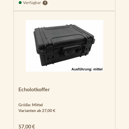
Verfügbar
Echolotkoffer
Größe:
Mittel
Varianten ab
27,00 €
Regulärer Preis:
57,00 €