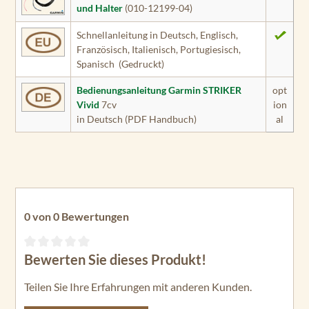
und Halter
(010-12199-04)
Schnellanleitung in Deutsch, Englisch,
Französisch, Italienisch, Portugiesisch,
Spanisch (Gedruckt)
Bedienungsanleitung Garmin STRIKER
opt
Vivid
7cv
ion
in Deutsch (PDF Handbuch)
al
0 von 0 Bewertungen
Bewerten Sie dieses Produkt!
Durchschnittliche Bewertung von 0 von 5 Sternen
Teilen Sie Ihre Erfahrungen mit anderen Kunden.