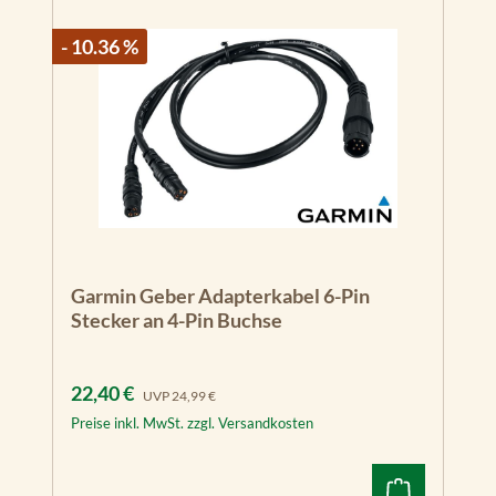
- 10.36 %
Garmin Geber Adapterkabel 6-Pin
Stecker an 4-Pin Buchse
Verkaufspreis:
Regulärer Preis:
22,40 €
UVP
24,99 €
Preise inkl. MwSt. zzgl. Versandkosten