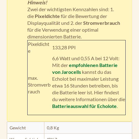
Hinweis!
Zwei der wichtigsten Kennzahlen sind: 1.
die
Pixeldichte
für die Bewertung der
Displayqualität und 2. der
Stromverbrauch
für die Verwendung einer optimal
dimensionierten Batterie.
Pixeldicht
133,28 PPI
e
6,6 Watt und 0,55 A bei 12 Volt:
Mit der
empfohlenen Batterie
von Jarocells
kannst du das
max.
Echolot bei maximaler Leistung
Stromverb
etwa 16 Stunden betreiben, bis
rauch
die Batterie leer ist. Hier findest
du weitere Informationen über die
Batterieauswahl für Echolote
.
Gewicht
0,8 Kg