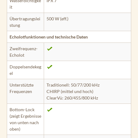
Wasserdichtigke
IPX 7
it
Übertragungslei
500 W (eff.)
stung
Echolotfunktionen und technische Daten
Zweifrequenz-
Echolot
Doppelsendekeg
el
Unterstützte
Traditionell: 50/77/200 kHz
Frequenzen
CHIRP (mittel und hoch)
ClearVü: 260/455/800 kHz
Bottom-Lock
(zeigt Ergebnisse
von unten nach
oben)