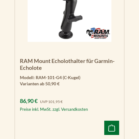
RAM Mount Echolothalter für Garmin-
Echolote
Modell:
RAM-101-G4 (C-Kugel)
Varianten ab
50,90 €
Verkaufspreis:
Regulärer Preis:
86,90 €
UVP
101,95 €
Preise inkl. MwSt. zzgl. Versandkosten