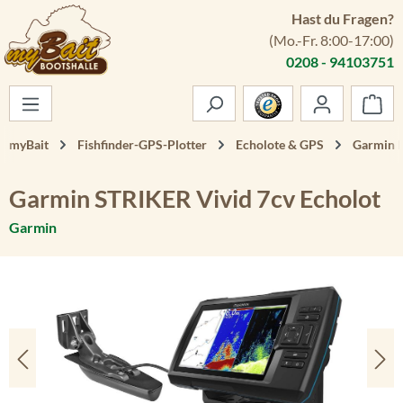
Hast du Fragen?
Zum Hauptinhalt springen
(Mo.-Fr. 8:00-17:00)
0208 - 94103751
War
myBait
Fishfinder-GPS-Plotter
Echolote & GPS
Garmin E
Garmin STRIKER Vivid 7cv Echolot
Garmin
Bildergalerie überspringen