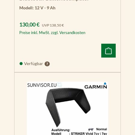
Modell:
12 V - 9 Ah
Verkaufspreis:
Regulärer Preis:
130,00 €
UVP
138,50 €
Preise inkl. MwSt. zzgl. Versandkosten
Verfügbar