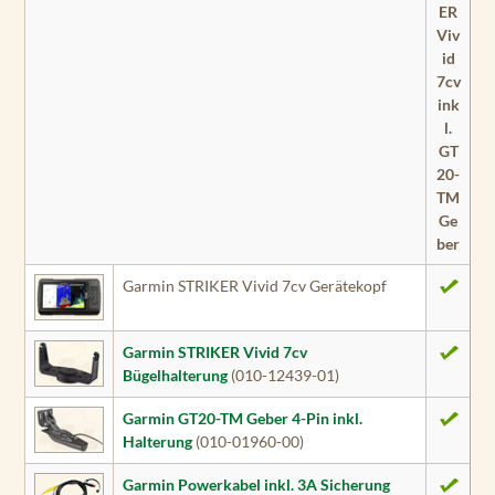
ER
Viv
id
7cv
ink
l.
GT
20-
TM
Ge
ber
Garmin STRIKER Vivid 7cv Gerätekopf
Garmin STRIKER Vivid 7cv
Bügelhalterung
(010-12439-01)
Garmin GT20-TM Geber 4-Pin inkl.
Halterung
(010-01960-00)
Garmin Powerkabel inkl. 3A Sicherung