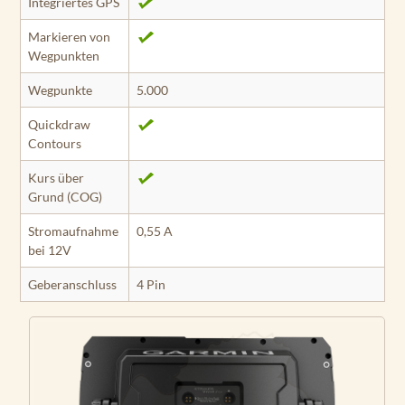
Integriertes GPS
Markieren von
Wegpunkten
Wegpunkte
5.000
Quickdraw
Contours
Kurs über
Grund (COG)
Stromaufnahme
0,55 A
bei 12V
Geberanschluss
4 Pin