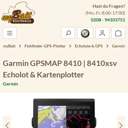
Hast du Fragen?
Zum Hauptinhalt springen
(Mo.-Fr. 8:00-17:00)
0208 - 94103751
War
myBait
Fishfinder-GPS-Plotter
Echolote & GPS
Garmin E
Garmin GPSMAP 8410 | 8410xsv
Echolot & Kartenplotter
Garmin
Bildergalerie überspringen