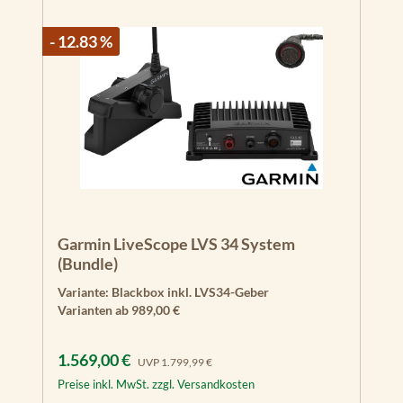
- 12.83 %
Garmin LiveScope LVS 34 System
(Bundle)
Variante:
Blackbox inkl. LVS34-Geber
Varianten ab
989,00 €
Verkaufspreis:
Regulärer Preis:
1.569,00 €
UVP
1.799,99 €
Preise inkl. MwSt. zzgl. Versandkosten