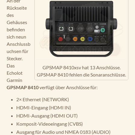
An der
Rückseite
des
Gehäuses
befinden
sich neun
Anschlussb
uchsen für
Stecker.
Das
GPSMAP 8410xsv hat 13 Anschlüsse.
Echolot
GPSMAP 8410 fehlen die Sonaranschlüsse.
Garmin
GPSMAP 8410
verfügt über Anschlüsse für:
2× Ethernet (NETWORK)
HDMI-Eingang (HDMI IN)
HDMI-Ausgang (HDMI OUT)
Komposit-Videoeingang (CVBS)
Ausgang für Audio und NMEA 0183 (AUDIO)