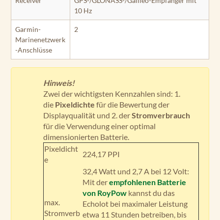
Receiver
GPS-/GLONASS-/Galileo-Empfänger mit
10 Hz
Garmin-
2
Marinenetzwerk
-Anschlüsse
Hinweis!
Zwei der wichtigsten Kennzahlen sind: 1.
die
Pixeldichte
für die Bewertung der
Displayqualität und 2. der
Stromverbrauch
für die Verwendung einer optimal
dimensionierten Batterie.
Pixeldicht
224,17 PPI
e
32,4 Watt und 2,7 A bei 12 Volt:
Mit der
empfohlenen Batterie
von RoyPow
kannst du das
max.
Echolot bei maximaler Leistung
Stromverb
etwa 11 Stunden betreiben, bis