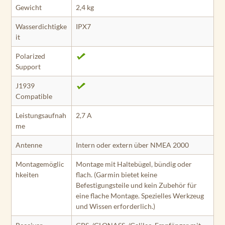
Gewicht
2,4 kg
Wasserdichtigke
IPX7
it
Polarized
Support
J1939
Compatible
Leistungsaufnah
2,7 A
me
Antenne
Intern oder extern über NMEA 2000
Montagemöglic
Montage mit Haltebügel, bündig oder
hkeiten
flach. (Garmin bietet keine
Befestigungsteile und kein Zubehör für
eine flache Montage. Spezielles Werkzeug
und Wissen erforderlich.)