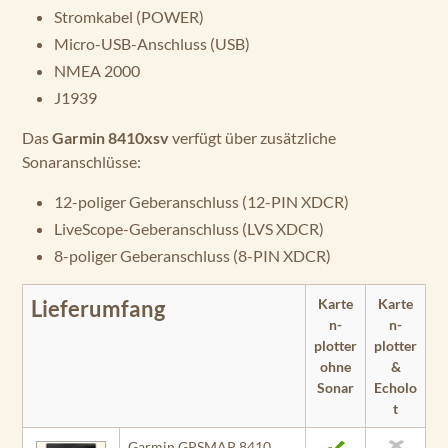
Stromkabel (POWER)
Micro-USB-Anschluss (USB)
NMEA 2000
J1939
Das
Garmin 8410xsv
verfügt über zusätzliche
Sonaranschlüsse:
12-poliger Geberanschluss (12-PIN XDCR)
LiveScope-Geberanschluss (LVS XDCR)
8-poliger Geberanschluss (8-PIN XDCR)
Karte
Karte
Lieferumfang
n­
n­
plotter
plotter
ohne
&
Sonar
Echolo
t
Garmin GPSMAP 8410