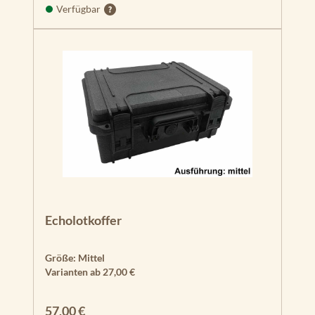
Verfügbar
Echolotkoffer
Größe:
Mittel
Varianten ab
27,00 €
Regulärer Preis:
57,00 €