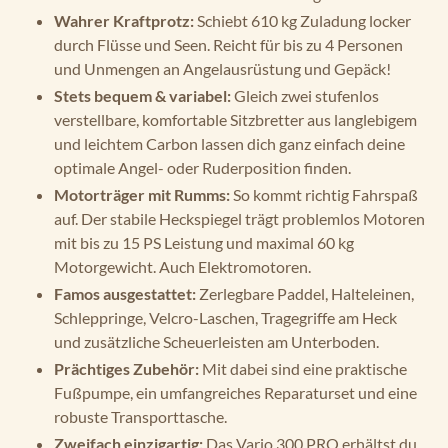
Wahrer Kraftprotz:
Schiebt 610 kg Zuladung locker
durch Flüsse und Seen. Reicht für bis zu 4 Personen
und Unmengen an Angelausrüstung und Gepäck!
Stets bequem & variabel:
Gleich zwei stufenlos
verstellbare, komfortable Sitzbretter aus langlebigem
und leichtem Carbon lassen dich ganz einfach deine
optimale Angel- oder Ruderposition finden.
Motorträger mit Rumms:
So kommt richtig Fahrspaß
auf. Der stabile Heckspiegel trägt problemlos Motoren
mit bis zu 15 PS Leistung und maximal 60 kg
Motorgewicht. Auch Elektromotoren.
Famos ausgestattet:
Zerlegbare Paddel, Halteleinen,
Schleppringe, Velcro-Laschen, Tragegriffe am Heck
und zusätzliche Scheuerleisten am Unterboden.
Prächtiges Zubehör:
Mit dabei sind eine praktische
Fußpumpe, ein umfangreiches Reparaturset und eine
robuste Transporttasche.
Zweifach einzigartig:
Das Vario 300 PRO erhältst du