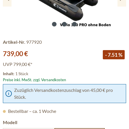
Artikel-Nr.
977920
Verkaufspreis:
739,00 €
- 7.51 %
UVP
799,00 €*
Inhalt:
1 Stück
Preise inkl. MwSt. zzgl. Versandkosten
Zuzüglich Versandkostenzuschlag von 45,00 € pro
Stück.
Bestellbar – ca. 1 Woche
auswählen
Modell