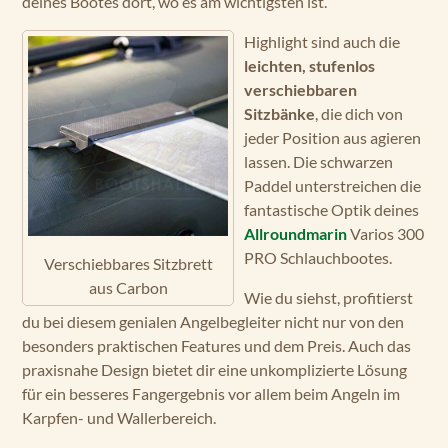
deines Bootes dort, wo es am wichtigsten ist.
Highlight sind auch die
leichten, stufenlos
verschiebbaren
Sitzbänke
, die dich von
jeder Position aus agieren
lassen. Die schwarzen
Paddel unterstreichen die
fantastische Optik deines
Allroundmarin
Varios 300
PRO Schlauchbootes.
Verschiebbares Sitzbrett
aus Carbon
Wie du siehst, profitierst
du bei diesem genialen Angelbegleiter nicht nur von den
besonders praktischen Features und dem Preis. Auch das
praxisnahe Design bietet dir eine unkomplizierte Lösung
für ein besseres Fangergebnis vor allem beim Angeln im
Karpfen- und Wallerbereich.