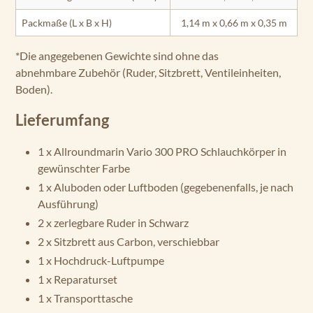
Packmaße (L x B x H)
1,14 m x 0,66 m x 0,35 m
*Die angegebenen Gewichte sind ohne das
abnehmbare Zubehör (Ruder, Sitzbrett, Ventileinheiten,
Boden).
Lieferumfang
1 x Allroundmarin Vario 300 PRO Schlauchkörper in
gewünschter Farbe
1 x Aluboden oder Luftboden (gegebenenfalls, je nach
Ausführung)
2 x zerlegbare Ruder in Schwarz
2 x Sitzbrett aus Carbon, verschiebbar
1 x Hochdruck-Luftpumpe
1 x Reparaturset
1 x Transporttasche