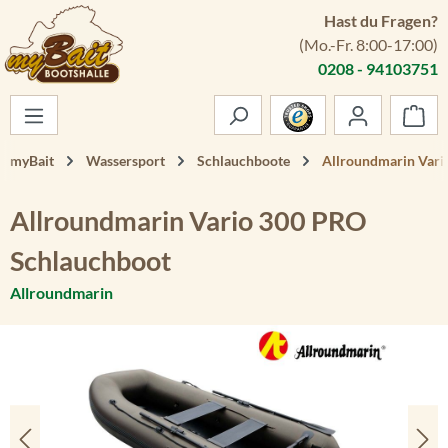
Hast du Fragen?
Zum Hauptinhalt springen
(Mo.-Fr. 8:00-17:00)
0208 - 94103751
War
myBait
Wassersport
Schlauchboote
Allroundmarin Vari
Allroundmarin Vario 300 PRO
Schlauchboot
Allroundmarin
Bildergalerie überspringen