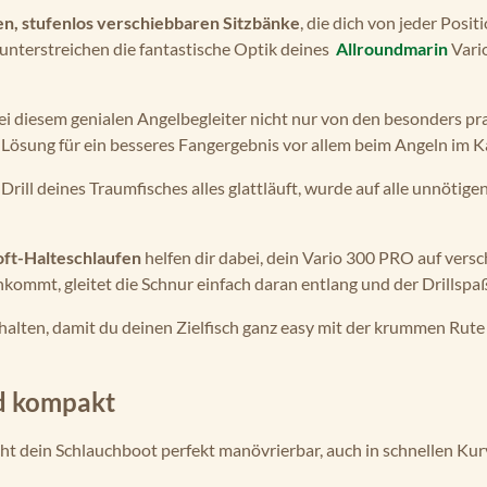
en, stufenlos verschiebbaren Sitzbänke
, die dich von jeder Posit
unterstreichen die fantastische Optik deines
Allroundmarin
Vari
 bei diesem genialen Angelbegleiter nicht nur von den besonders 
e Lösung für ein besseres Fangergebnis vor allem beim Angeln im 
rill deines Traumfisches alles glattläuft, wurde auf alle unnöti
oft-Halteschlaufen
helfen dir dabei, dein Vario 300 PRO auf vers
kommt, gleitet die Schnur einfach daran entlang und der Drillspa
ehalten, damit du deinen Zielfisch ganz easy mit der krummen Ru
nd kompakt
ht dein Schlauchboot perfekt manövrierbar, auch in schnellen Ku