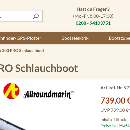
Hast du Fragen?
(Mo.-Fr. 8:00-17:00)
0208 - 94103751
shfinder-GPS-Plotter
Bootselektrik
Bootszub
o 300 PRO Schlauchboot
PRO Schlauchboot
Artikel-Nr.
97
Verkaufspreis:
739,00 
UVP
799,00 €*
Inhalt:
1 Stück
Preise inkl. MwSt