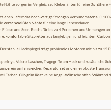
e Nähte sorgen im Vergleich zu Klebenähten für eine 3x höhere Fe
tsleben liefert das hochwertige Strongan Verbundmaterial (1100 
die
verschweißten Nähte
für eine lange Lebensdauer.
h Flüsse und Seen. Reicht für bis zu 4 Personen und Unmengen a
are, komfortable Sitzbretter aus langlebigem und leichtem Carbon 
 Der stabile Heckspiegel trägt problemlos Motoren mit bis zu 15
leppringe, Velcro-Laschen, Tragegriffe am Heck und zusätzliche S
pumpe, ein umfangreiches Reparaturset und eine robuste Transpor
wei Farben. Olivgrün lässt keine Angel-Wünsche offen. Während d