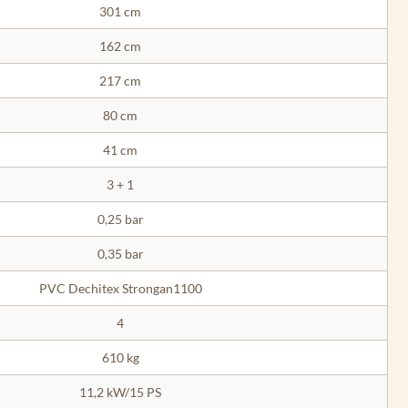
301 cm
162 cm
217 cm
80 cm
41 cm
3 + 1
0,25 bar
0,35 bar
PVC Dechitex Strongan1100
4
610 kg
11,2 kW/15 PS