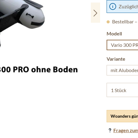
Zuzüglic
Bestellbar –
auswäh
Modell
Vario 300 PR
ausw
Variante
mit Alubode
Woanders gün
Fragen zum