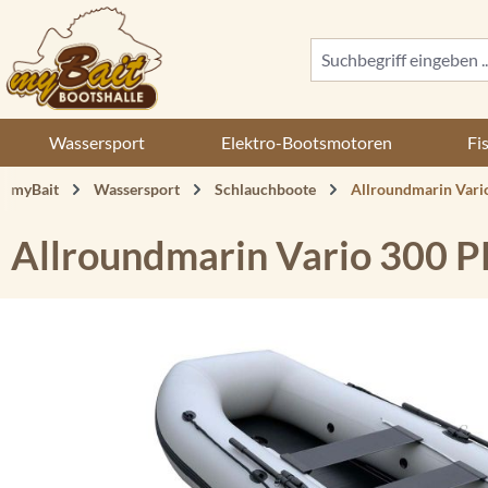
 Hauptinhalt springen
Zur Suche springen
Zur Hauptnavigation springen
Wassersport
Elektro-Bootsmotoren
Fi
myBait
Wassersport
Schlauchboote
Allroundmarin Vari
Allroundmarin Vario 300 
Bildergalerie überspringen