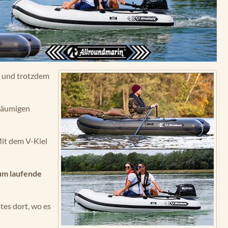
e und trotzdem
räumigen
it dem V-Kiel
um laufende
tes dort, wo es