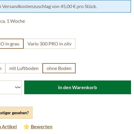
h Versandkostenzuschlag von 45,00 € pro Stück.
 ca. 1 Woche
len
O in grau
Vario 300 PRO in oliv
ählen
n
mit Luftboden
ohne Boden
In den Warenkorb
stiger gesehen?
 Artikel
Bewerten