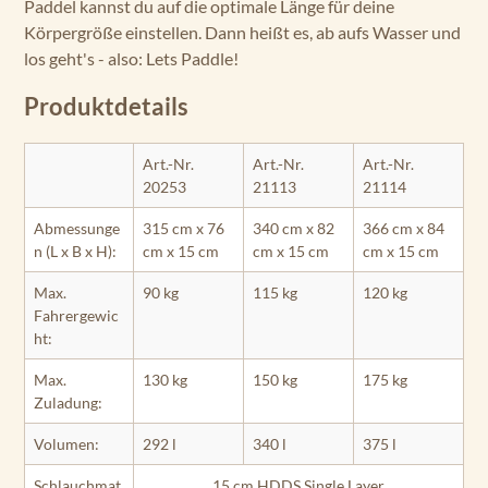
Paddel kannst du auf die optimale Länge für deine
Körpergröße einstellen. Dann heißt es, ab aufs Wasser und
los geht's - also: Lets Paddle!
Produktdetails
Art.-Nr.
Art.-Nr.
Art.-Nr.
20253
21113
21114
Abmessunge
315 cm x 76
340 cm x 82
366 cm x 84
n (L x B x H):
cm x 15 cm
cm x 15 cm
cm x 15 cm
Max.
90 kg
115 kg
120 kg
Fahrergewic
ht:
Max.
130 kg
150 kg
175 kg
Zuladung:
Volumen:
292 l
340 l
375 l
Schlauchmat
15 cm HDDS Single Layer