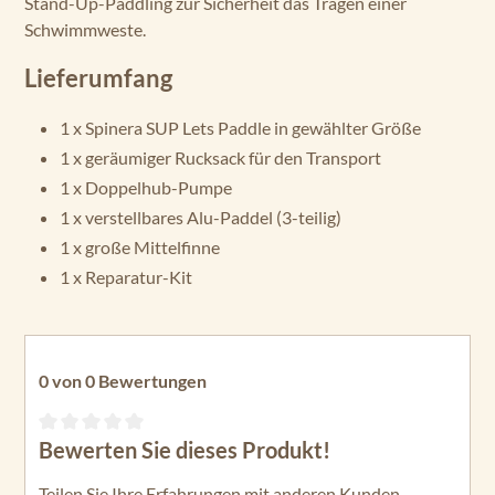
Stand-Up-Paddling zur Sicherheit das Tragen einer
Schwimmweste.
Lieferumfang
1 x Spinera SUP Lets Paddle in gewählter Größe
1 x geräumiger Rucksack für den Transport
1 x Doppelhub-Pumpe
1 x verstellbares Alu-Paddel (3-teilig)
1 x große Mittelfinne
1 x Reparatur-Kit
0 von 0 Bewertungen
Bewerten Sie dieses Produkt!
Durchschnittliche Bewertung von 0 von 5 Sternen
Teilen Sie Ihre Erfahrungen mit anderen Kunden.