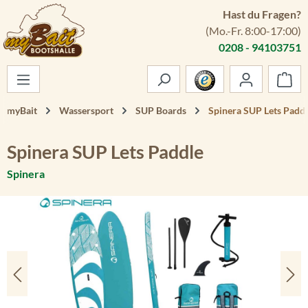
Hast du Fragen?
Zum Hauptinhalt springen
(Mo.-Fr. 8:00-17:00)
0208 - 94103751
War
myBait
Wassersport
SUP Boards
Spinera SUP Lets Padd
Spinera SUP Lets Paddle
Spinera
Bildergalerie überspringen