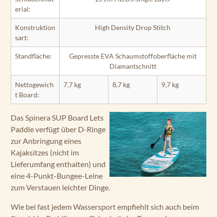
erial:
Konstruktion
High Density Drop Stitch
sart:
Standfläche:
Gepresste EVA Schaumstoffoberfläche mit
Diamantschnitt
Nettogewich
7,7 kg
8,7 kg
9,7 kg
t Board:
Das Spinera SUP Board Lets
Paddle verfügt über D-Ringe
zur Anbringung eines
Kajaksitzes (nicht im
Lieferumfang enthalten) und
eine 4-Punkt-Bungee-Leine
zum Verstauen leichter Dinge.
Wie bei fast jedem Wassersport empfiehlt sich auch beim