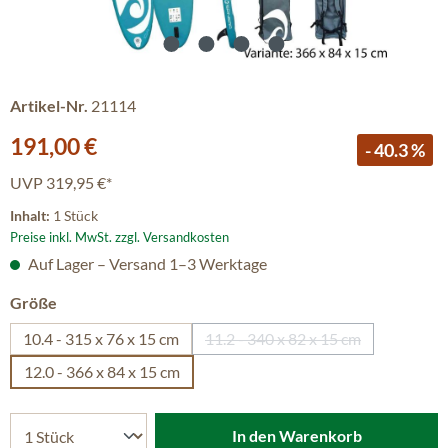
Artikel-Nr.
21114
Verkaufspreis:
191,00 €
- 40.3 %
UVP
319,95 €*
Inhalt:
1 Stück
Preise inkl. MwSt. zzgl. Versandkosten
Auf Lager – Versand 1–3 Werktage
auswählen
Größe
10.4 - 315 x 76 x 15 cm
11.2 - 340 x 82 x 15 cm
(Diese Option ist zurzeit ni
12.0 - 366 x 84 x 15 cm
In den Warenkorb