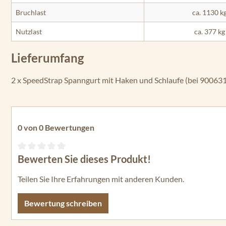
Bruchlast
ca. 1130 k
Nutzlast
ca. 377 kg
Lieferumfang
2 x SpeedStrap Spanngurt mit Haken und Schlaufe (bei 90063
0 von 0 Bewertungen
Bewerten Sie dieses Produkt!
Durchschnittliche Bewertung von 0 von 5 Sternen
Teilen Sie Ihre Erfahrungen mit anderen Kunden.
Bewertung schreiben