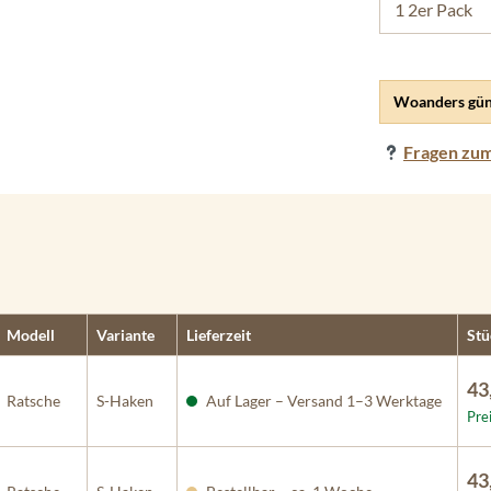
Woanders gün
Fragen zum
Modell
Variante
Lieferzeit
Stü
43
Ratsche
S-Haken
Auf Lager – Versand 1–3 Werktage
Pre
43