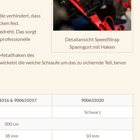
ie verhindert, dass
cken fest.
edreht. Das sorgt
 professionelle
Detailansicht SpeedStrap
Spanngurt mit Haken
 Metallhaken des
kelst die weiche Schlaufe um das zu sichernde Teil, bevor
1016 & 900631017
900631020
Schwarz
300 cm
38 mm
50 mm