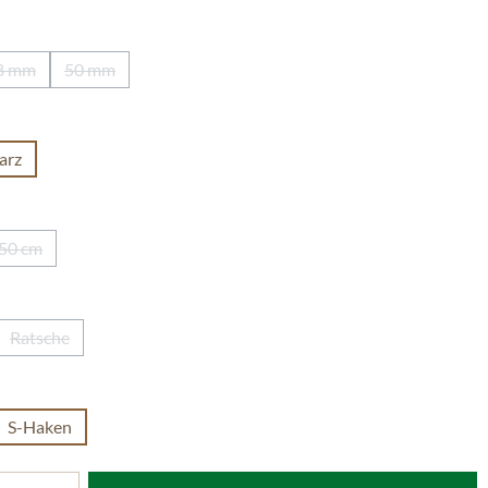
len
8 mm
50 mm
(Diese Option ist zurzeit nicht verfügbar.)
(Diese Option ist zurzeit nicht verfügbar.)
len
arz
len
50 cm
(Diese Option ist zurzeit nicht verfügbar.)
len
Ratsche
(Diese Option ist zurzeit nicht verfügbar.)
ählen
S-Haken
tion ist zurzeit nicht verfügbar.)