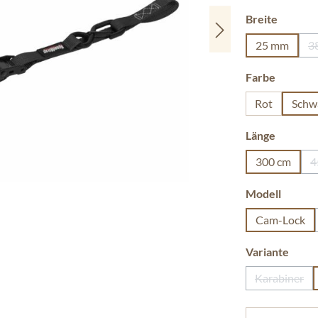
auswäh
Breite
25 mm
3
auswäh
Farbe
Rot
Schw
auswäh
Länge
300 cm
4
auswäh
Modell
Cam-Lock
ausw
Variante
Karabiner
(Diese Op