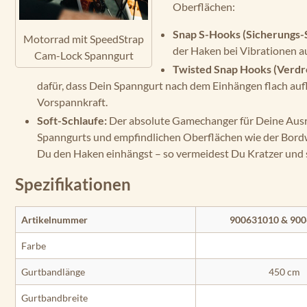
Oberflächen:
Snap S-Hooks (Sicherungs-
Motorrad mit SpeedStrap
der Haken bei Vibrationen au
Cam-Lock Spanngurt
Twisted Snap Hooks (Verdr
dafür, dass Dein Spanngurt nach dem Einhängen flach aufli
Vorspannkraft.
Soft-Schlaufe:
Der absolute Gamechanger für Deine Ausrü
Spanngurts und empfindlichen Oberflächen wie der Bordwa
Du den Haken einhängst – so vermeidest Du Kratzer und
Spezifikationen
Artikelnummer
900631010 & 90
Farbe
Gurtbandlänge
450 cm
Gurtbandbreite