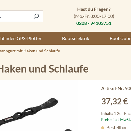
Hast du Fragen?
(Mo.-Fr. 8:00-17:00)
0208 - 94103751
shfinder-GPS-Plotter
Bootselektrik
Bootszub
panngurt mit Haken und Schlaufe
Haken und Schlaufe
Artikel-Nr.
90
Regulärer Preis
37,32 €
Inhalt:
1 2er Pac
Preise inkl. MwSt
Bestellbar –