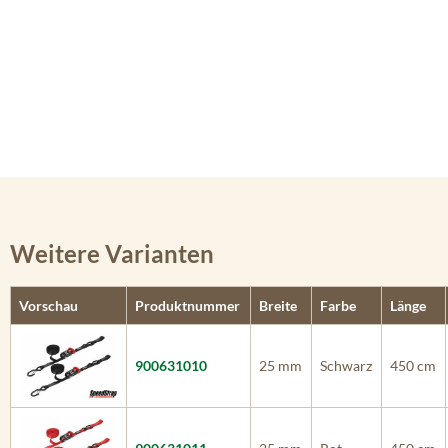
Weitere Varianten
Vorschau
Produktnummer
Breite
Farbe
Länge
900631010
25 mm
Schwarz
450 cm