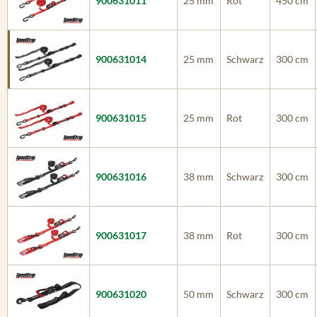
900631011
25 mm
Rot
450 cm
900631014
25 mm
Schwarz
300 cm
900631015
25 mm
Rot
300 cm
900631016
38 mm
Schwarz
300 cm
900631017
38 mm
Rot
300 cm
900631020
50 mm
Schwarz
300 cm