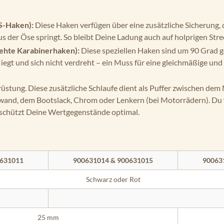
S-Haken):
Diese Haken verfügen über eine zusätzliche Sicherung, d
s der Öse springt. So bleibt Deine Ladung auch auf holprigen Stre
ehte Karabinerhaken):
Diese speziellen Haken sind um 90 Grad g
egt und sich nicht verdreht – ein Muss für eine gleichmäßige und
stung. Diese zusätzliche Schlaufe dient als Puffer zwischen dem
nd, dem Bootslack, Chrom oder Lenkern (bei Motorrädern). Du wic
 schützt Deine Wertgegenstände optimal.
0631011
900631014 & 900631015
90063
Schwarz oder Rot
25 mm