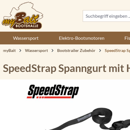
 Hauptinhalt springen
Zur Suche springen
Zur Hauptnavigation springen
Wassersport
Elektro-Bootsmotoren
Fi
myBait
Wassersport
Bootstrailer Zubehör
SpeedStrap S
SpeedStrap Spanngurt mit 
Bildergalerie überspringen