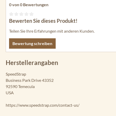
0 von 0 Bewertungen
Bewerten Sie dieses Produkt!
Durchschnittliche Bewertung von 0 von 5 Sternen
Teilen Sie Ihre Erfahrungen mit anderen Kunden.
Bewertung schreiben
Herstellerangaben
SpeedStrap
Business Park Drive 43352
92590 Temecula
USA
https://www.speedstrap.com/contact-us/