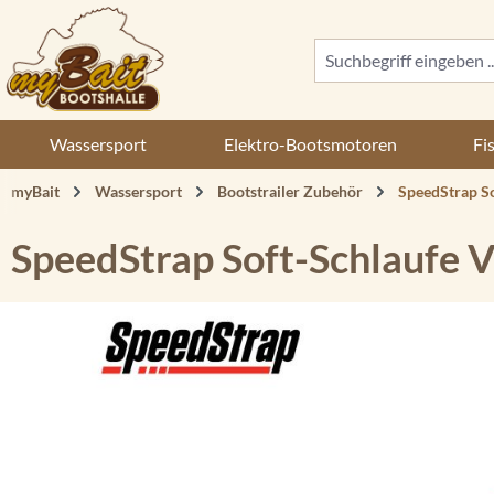
 Hauptinhalt springen
Zur Suche springen
Zur Hauptnavigation springen
Wassersport
Elektro-Bootsmotoren
Fi
myBait
Wassersport
Bootstrailer Zubehör
SpeedStrap So
SpeedStrap Soft-Schlaufe 
Bildergalerie überspringen