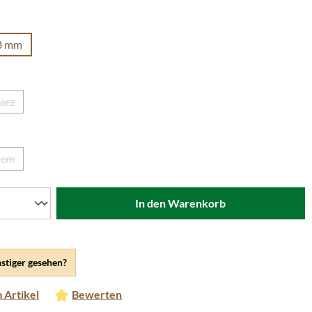
len
8 mm
on ist zurzeit nicht verfügbar.)
len
arz
Diese Option ist zurzeit nicht verfügbar.)
len
 cm
(Diese Option ist zurzeit nicht verfügbar.)
In den Warenkorb
stiger gesehen?
 Artikel
Bewerten