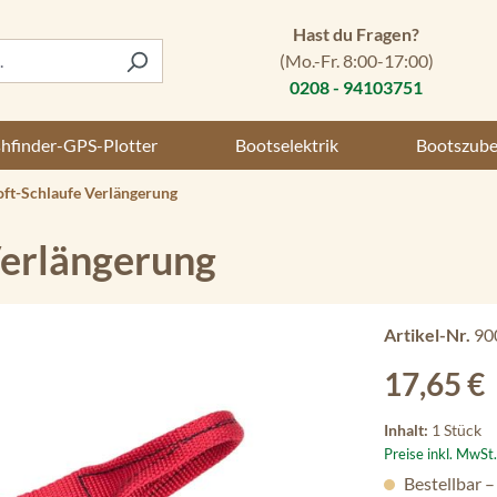
Hast du Fragen?
(Mo.-Fr. 8:00-17:00)
0208 - 94103751
shfinder-GPS-Plotter
Bootselektrik
Bootszub
ft-Schlaufe Verlängerung
Verlängerung
Artikel-Nr.
90
Regulärer Preis
17,65 €
Inhalt:
1 Stück
Preise inkl. MwSt
Bestellbar –