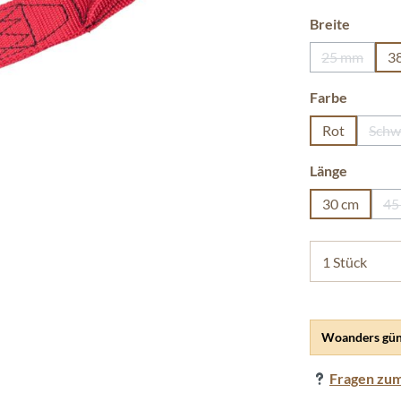
auswäh
Breite
25 mm
3
(Diese Opti
auswäh
Farbe
Rot
Schw
(
auswäh
Länge
30 cm
45
Woanders gün
Fragen zum