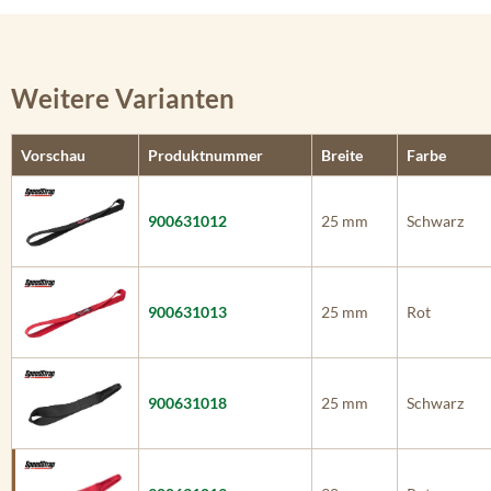
Weitere Varianten
Vorschau
Produktnummer
Breite
Farbe
900631012
25 mm
Schwarz
900631013
25 mm
Rot
900631018
25 mm
Schwarz