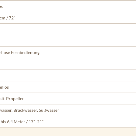
bs
cm / 72”
A
llose Fernbedienung
n
enlos
att-Propeller
wasser, Brackwasser, Süßwasser
 bis 6,4 Meter / 17”–21”