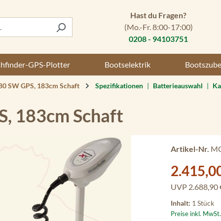
Hast du Fragen?
(Mo.-Fr. 8:00-17:00)
0208 - 94103751
shfinder-GPS-Plotter
Bootselektrik
Bootszub
80 SW GPS, 183cm Schaft
Spezifikationen
|
Batterieauswahl
|
Ka
, 183cm Schaft
Artikel-Nr.
MO
Verkaufspreis:
2.415,0
UVP
2.688,90 
Inhalt:
1 Stück
Preise inkl. MwSt