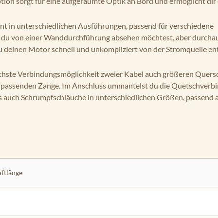
ion sorgt für eine aufgeräumte Optik an Bord und ermöglicht dir 
nt in unterschiedlichen Ausführungen, passend für verschiedene
nn du von einer Wanddurchführung absehen möchtest, aber durchau
du deinen Motor schnell und unkompliziert von der Stromquelle e
fachste Verbindungsmöglichkeit zweier Kabel auch größeren Quersc
er passenden Zange. Im Anschluss ummantelst du die Quetschverb
ls auch Schrumpfschläuche in unterschiedlichen Größen, passend a
ftlänge