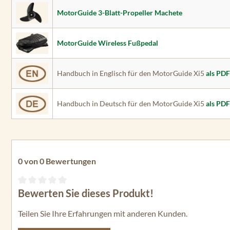
MotorGuide 3-Blatt-Propeller Machete
MotorGuide Wireless Fußpedal
Handbuch in Englisch für den MotorGuide Xi5
als PD
Handbuch in Deutsch für den MotorGuide Xi5
als PD
0 von 0 Bewertungen
Bewerten Sie dieses Produkt!
Durchschnittliche Bewertung von 0 von 5 Sternen
Teilen Sie Ihre Erfahrungen mit anderen Kunden.