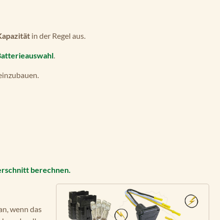
Kapazität
in der Regel aus.
Batterieauswahl
.
einzubauen.
erschnitt berechnen.
an, wenn das