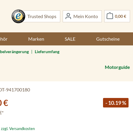
War
Trusted Shops
Mein Konto
0,00 €
ehör
Marken
SALE
Gutscheine
belverängerung
|
Lieferumfang
Motorguide
T-941700180
0 €
- 10.19 %
€*
. zzgl. Versandkosten