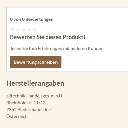
0 von 0 Bewertungen
Bewerten Sie dieses Produkt!
Durchschnittliche Bewertung von 0 von 5 Sternen
Teilen Sie Ihre Erfahrungen mit anderen Kunden.
Bewertung schreiben
Herstellerangaben
alltechnik Handelsges. m.b.H
Rheinboldstr. 11/13
2362 Biedermannsdorf
Österreich