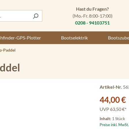
Hast du Fragen?
(Mo.-Fr. 8:00-17:00)
0208 - 94103751
shfinder-GPS-Plotter
Bootselektrik
Bootszub
p-Paddel
ddel
Artikel-Nr.
56
Verkaufspreis:
44,00 €
UVP
63,50 €*
Inhalt:
1 Stück
Preise inkl. MwSt