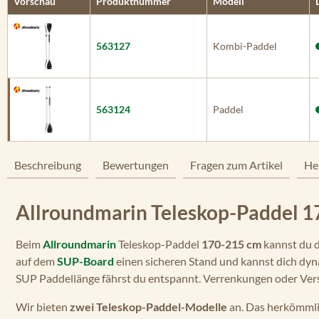
Vorschau
Produktnummer
Modell
563127
Kombi-Paddel
563124
Paddel
Beschreibung
Bewertungen
Fragen zum Artikel
He
Allroundmarin Teleskop-Paddel 1
Beim
Allroundmarin
Teleskop-Paddel
170-215 cm
kannst du 
auf dem
SUP-Board
einen sicheren Stand und kannst dich dyn
SUP Paddellänge fährst du entspannt. Verrenkungen oder Vers
Wir bieten
zwei Teleskop-Paddel-Modelle
an. Das herkömmli