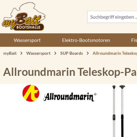
 Hauptinhalt springen
Zur Suche springen
Zur Hauptnavigation springen
Wassersport
Elektro-Bootsmotoren
Fi
myBait
Wassersport
SUP Boards
Allroundmarin Telesko
Allroundmarin Teleskop-Pa
Bildergalerie überspringen