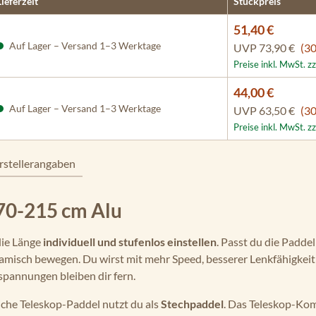
Lieferzeit
Stückpreis
51,40 €
Auf Lager – Versand 1–3 Werktage
UVP
73,90 €
(30
Preise inkl. MwSt. z
44,00 €
Auf Lager – Versand 1–3 Werktage
UVP
63,50 €
(30
Preise inkl. MwSt. z
rstellerangaben
70-215 cm Alu
die Länge
individuell und stufenlos einstellen
. Passt du die Padde
amisch bewegen. Du wirst mit mehr Speed, besserer Lenkfähigkeit 
pannungen bleiben dir fern.
che Teleskop-Paddel nutzt du als
Stechpaddel
. Das Teleskop-Kom