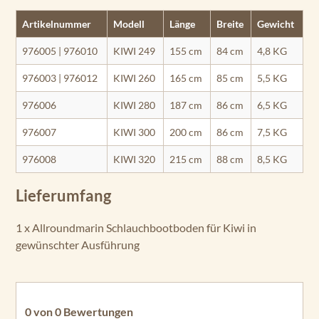
Artikelnummer
Modell
Länge
Breite
Gewicht
976005 | 976010
KIWI 249
155 cm
84 cm
4,8 KG
976003 | 976012
KIWI 260
165 cm
85 cm
5,5 KG
976006
KIWI 280
187 cm
86 cm
6,5 KG
976007
KIWI 300
200 cm
86 cm
7,5 KG
976008
KIWI 320
215 cm
88 cm
8,5 KG
Lieferumfang
1 x Allroundmarin Schlauchbootboden für Kiwi in
gewünschter Ausführung
0 von 0 Bewertungen