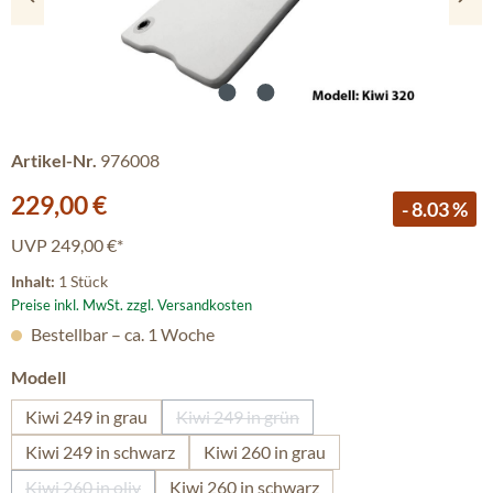
Artikel-Nr.
976008
Verkaufspreis:
229,00 €
- 8.03 %
UVP
249,00 €*
Inhalt:
1 Stück
Preise inkl. MwSt. zzgl. Versandkosten
Bestellbar – ca. 1 Woche
auswählen
Modell
Kiwi 249 in grau
Kiwi 249 in grün
(Diese Option ist zurzeit nicht verfügb
Kiwi 249 in schwarz
Kiwi 260 in grau
Kiwi 260 in oliv
Kiwi 260 in schwarz