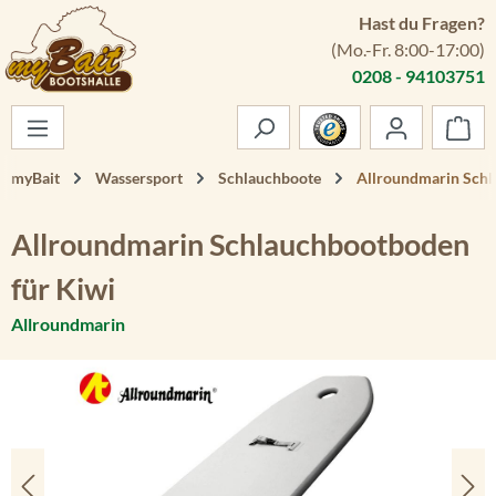
Hast du Fragen?
Zum Hauptinhalt springen
(Mo.-Fr. 8:00-17:00)
0208 - 94103751
War
myBait
Wassersport
Schlauchboote
Allroundmarin Schl
Allroundmarin Schlauchbootboden
für Kiwi
Allroundmarin
Bildergalerie überspringen