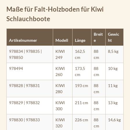
Maße für Falt-Holzboden für Kiwi
Schlauchboote
Breit
Gewic
Artikelnummer
Modell
Länge
e
ht
978834 | 978835 |
KIWI
162,5
88
8,5 kg
978850
249
cm
cm
978494
KIWI
173,5
88
10 kg
260
cm
cm
978828 | 978831
KIWI
193 cm
88
11 kg
280
cm
978829 | 978832
KIWI
211 cm
88
13 kg
300
cm
978830 | 978833
KIWI
226 cm
88
14,6 kg
320
cm