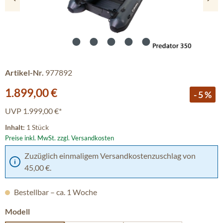
Artikel-Nr.
977892
Verkaufspreis:
1.899,00 €
- 5 %
UVP
1.999,00 €*
Inhalt:
1 Stück
Preise inkl. MwSt. zzgl. Versandkosten
Zuzüglich einmaligem Versandkostenzuschlag von
45,00 €.
Bestellbar – ca. 1 Woche
auswählen
Modell