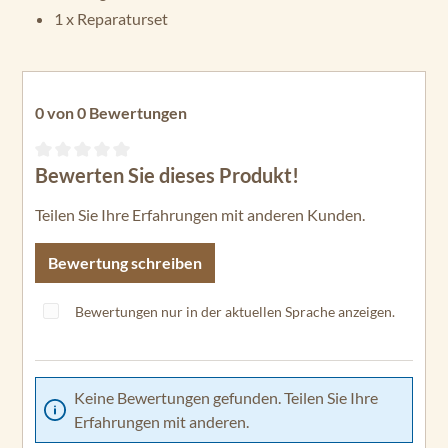
1 x Reparaturset
0 von 0 Bewertungen
Bewerten Sie dieses Produkt!
Durchschnittliche Bewertung von 0 von 5 Sternen
Teilen Sie Ihre Erfahrungen mit anderen Kunden.
Bewertung schreiben
Bewertungen nur in der aktuellen Sprache anzeigen.
Keine Bewertungen gefunden. Teilen Sie Ihre
Erfahrungen mit anderen.