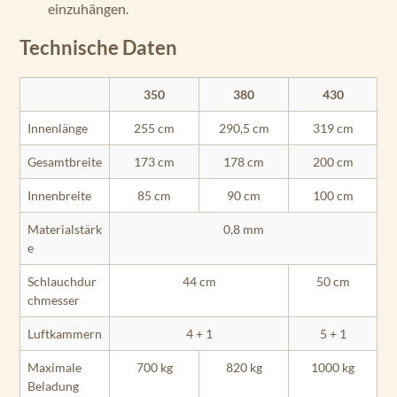
einzuhängen.
Technische Daten
350
380
430
Innenlänge
255 cm
290,5 cm
319 cm
Gesamtbreite
173 cm
178 cm
200 cm
Innenbreite
85 cm
90 cm
100 cm
Materialstärk
0,8 mm
e
Schlauchdur
44 cm
50 cm
chmesser
Luftkammern
4 + 1
5 + 1
Maximale
700 kg
820 kg
1000 kg
Beladung