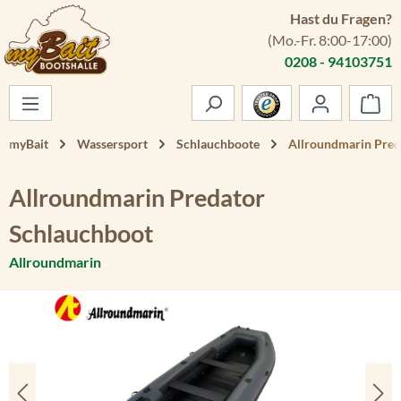
Hast du Fragen?
Zum Hauptinhalt springen
(Mo.-Fr. 8:00-17:00)
0208 - 94103751
War
myBait
Wassersport
Schlauchboote
Allroundmarin Pred
Allroundmarin Predator
Schlauchboot
Allroundmarin
Bildergalerie überspringen