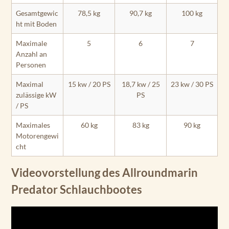
Gesamtgewic
78,5 kg
90,7 kg
100 kg
ht mit Boden
Maximale
5
6
7
Anzahl an
Personen
Maximal
15 kw / 20 PS
18,7 kw / 25
23 kw / 30 PS
zulässige kW
PS
/ PS
Maximales
60 kg
83 kg
90 kg
Motorengewi
cht
Videovorstellung des Allroundmarin
Predator Schlauchbootes