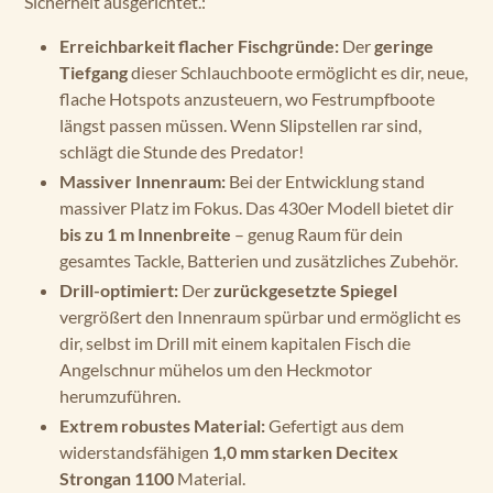
Sicherheit ausgerichtet.:
Erreichbarkeit flacher Fischgründe:
Der
geringe
Tiefgang
dieser Schlauchboote ermöglicht es dir, neue,
flache Hotspots anzusteuern, wo Festrumpfboote
längst passen müssen. Wenn Slipstellen rar sind,
schlägt die Stunde des Predator!
Massiver Innenraum:
Bei der Entwicklung stand
massiver Platz im Fokus. Das 430er Modell bietet dir
bis zu 1 m Innenbreite
– genug Raum für dein
gesamtes Tackle, Batterien und zusätzliches Zubehör.
Drill-optimiert:
Der
zurückgesetzte Spiegel
vergrößert den Innenraum spürbar und ermöglicht es
dir, selbst im Drill mit einem kapitalen Fisch die
Angelschnur mühelos um den Heckmotor
herumzuführen.
Extrem robustes Material:
Gefertigt aus dem
widerstandsfähigen
1,0 mm starken Decitex
Strongan 1100
Material.