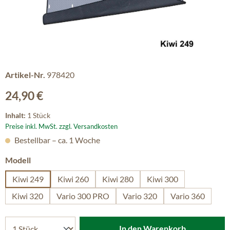
Artikel-Nr.
978420
Regulärer Preis:
24,90 €
Inhalt:
1 Stück
Preise inkl. MwSt. zzgl. Versandkosten
Bestellbar – ca. 1 Woche
auswählen
Modell
Kiwi 249
Kiwi 260
Kiwi 280
Kiwi 300
Kiwi 320
Vario 300 PRO
Vario 320
Vario 360
In den Warenkorb