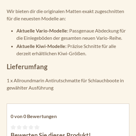
Wir bieten dir die originalen Matten exakt zugeschnitten
für die neuesten Modelle an:
Aktuelle Vario-Modelle:
Passgenaue Abdeckung für
die Einlegeböden der gesamten neuen Vario-Reihe.
Aktuelle Kiwi-Modelle:
Präzise Schnitte für alle
derzeit erhältlichen Kiwi-Größen.
Lieferumfang
1 x Allroundmarin Antirutschmatte für Schlauchboote in
gewählter Ausführung
0 von 0 Bewertungen
Bewerten Sie dieses Produkt!
Durchschnittliche Bewertung von 0 von 5 Sternen