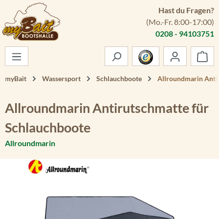
Hast du Fragen?
Zum Hauptinhalt springen
(Mo.-Fr. 8:00-17:00)
0208 - 94103751
War
myBait
Wassersport
Schlauchboote
Allroundmarin Anti
Allroundmarin Antirutschmatte für
Schlauchboote
Allroundmarin
Bildergalerie überspringen