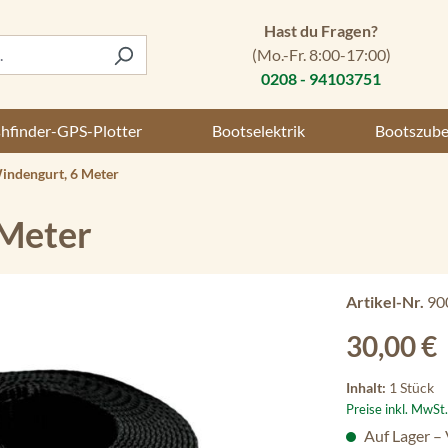
Hast du Fragen?
(Mo.-Fr. 8:00-17:00)
0208 - 94103751
shfinder-GPS-Plotter
Bootselektrik
Bootszub
indengurt, 6 Meter
 Meter
Artikel-Nr.
90
Regulärer Preis
30,00 €
Inhalt:
1 Stück
Preise inkl. MwSt
Auf Lager –