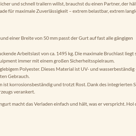
er und schnell trailern willst, brauchst du einen Partner, der häl
ade für maximale Zuverlässigkeit – extrem belastbar, extrem langl
nd einer Breite von 50 mm passt der Gurt auf fast alle gängigen
uckende Arbeitslast von ca. 1495 kg. Die maximale Bruchlast liegt 
quipment immer mit einem großen Sicherheitsspielraum.
lebigem Polyester. Dieses Material ist UV- und wasserbeständig –
rten Gebrauch.
 ist korrosionsbeständig und trotzt Rost. Dank des integrierten 
rzeugs verankert.
rt macht das Verladen einfach und hält, was er verspricht. Hol di