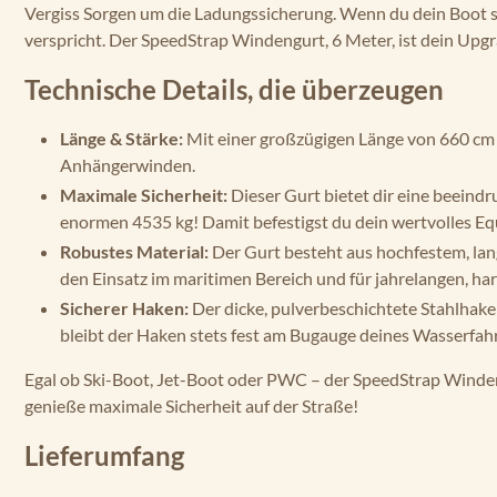
Vergiss Sorgen um die Ladungssicherung. Wenn du dein Boot sich
verspricht. Der SpeedStrap Windengurt, 6 Meter, ist dein Upgr
Technische Details, die überzeugen
Länge & Stärke:
Mit einer großzügigen Länge von 660 cm u
Anhängerwinden.
Maximale Sicherheit:
Dieser Gurt bietet dir eine beeindr
enormen 4535 kg! Damit befestigst du dein wertvolles E
Robustes Material:
Der Gurt besteht aus hochfestem, lang
den Einsatz im maritimen Bereich und für jahrelangen, ha
Sicherer Haken:
Der dicke, pulverbeschichtete Stahlhaken
bleibt der Haken stets fest am Bugauge deines Wasserfah
Egal ob Ski-Boot, Jet-Boot oder PWC – der SpeedStrap Windengu
genieße maximale Sicherheit auf der Straße!
Lieferumfang