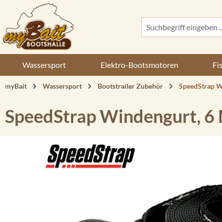
 Hauptinhalt springen
Zur Suche springen
Zur Hauptnavigation springen
Wassersport
Elektro-Bootsmotoren
Fi
myBait
Wassersport
Bootstrailer Zubehör
SpeedStrap W
SpeedStrap Windengurt, 6
Bildergalerie überspringen