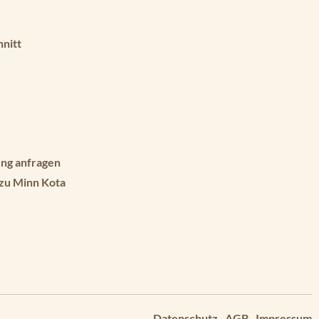
hnitt
ng anfragen
 zu Minn Kota
Datenschutz
AGB
Impressum