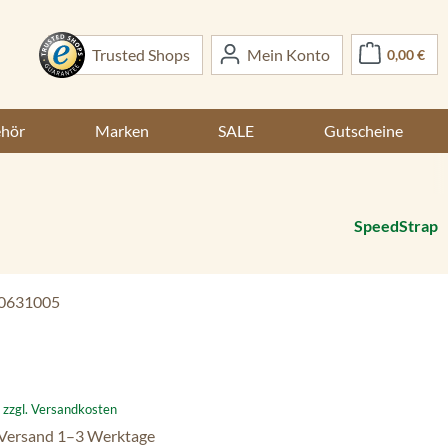
War
Trusted Shops
Mein Konto
0,00 €
ehör
Marken
SALE
Gutscheine
SpeedStrap
0631005
:
. zzgl. Versandkosten
 Versand 1–3 Werktage