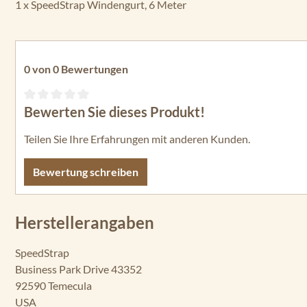
1 x SpeedStrap Windengurt, 6 Meter
0 von 0 Bewertungen
Bewerten Sie dieses Produkt!
Durchschnittliche Bewertung von 0 von 5 Sternen
Teilen Sie Ihre Erfahrungen mit anderen Kunden.
Bewertung schreiben
Herstellerangaben
SpeedStrap
Business Park Drive 43352
92590 Temecula
USA