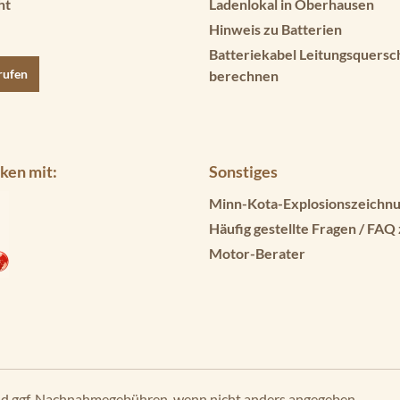
ht
Ladenlokal in Oberhausen
Hinweis zu Batterien
Batteriekabel Leitungsquersc
rufen
berechnen
ken mit:
Sonstiges
Minn-Kota-Explosionszeichnu
Häufig gestellte Fragen / FAQ
Motor-Berater
d ggf. Nachnahmegebühren, wenn nicht anders angegeben.