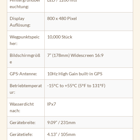
euchtung:
Display
800 x 480 Pixel
Auflösung:
Wegpunktspeic
10,000 Stück
her:
Bildschirmgröß
7” (178mm) Widescreen 16:9
e
GPS-Antenne:
10Hz High Gain built-in GPS
Betriebtemperat
-15°C to +55°C (5°F to 131°F)
ur:
Wasserdicht
IPx7
nach:
Gerätebreite:
9.09” / 231mm
Gerätetiefe:
4.13” / 105mm