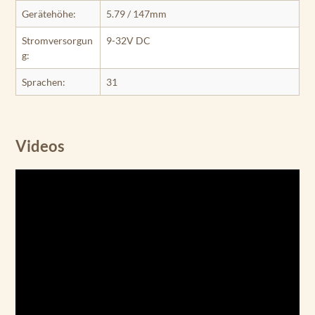
Gerätehöhe:
5.79 / 147mm
Stromversorgun
9-32V DC
g:
Sprachen:
31
Videos