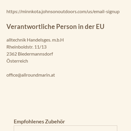
https://minnkota.johnsonoutdoors.com/us/email-signup
Verantwortliche Person in der EU
alltechnik Handelsges. m.b.H
Rheinboldstr. 11/13
2362 Biedermannsdorf
Österreich
office@allroundmarin.at
Produktgalerie überspringen
Empfohlenes Zubehör