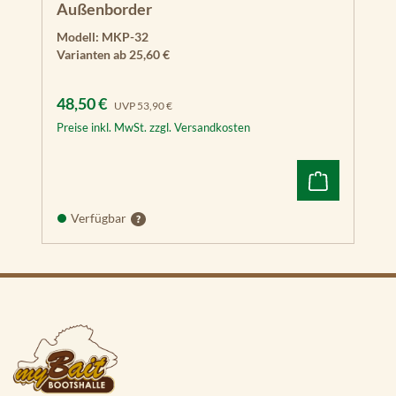
Außenborder
Modell:
MKP-32
Varianten ab
25,60 €
Verkaufspreis:
Regulärer Preis:
48,50 €
UVP
53,90 €
Preise inkl. MwSt. zzgl. Versandkosten
Verfügbar