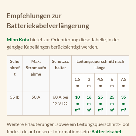
Empfehlungen zur
Batteriekabelverlängerung
Minn Kota
bietet zur Orientierung diese Tabelle, in der
gängige Kabellängen berücksichtigt werden.
Schu
Max.
Schutzsc
Leitungsquerschnitt nach
bkraf
Stromaufn
halter
Länge
t
ahme
1,5
3
4,5
6
7,5
m
m
m
m
m
55 lb
50 A
60 A bei
10
16
25
25
35
12 V DC
m
m
m
m
m
m²
m²
m²
m²
m²
Weitere Erläuterungen, sowie ein Leitungsquerschnitt-Tool
findest du auf unserer Informationsseite
Batteriekabel-