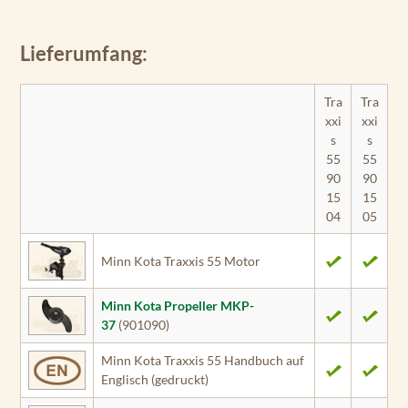
Lieferumfang:
Tra
Tra
xxi
xxi
s
s
55
55
90
90
15
15
04
05
Minn Kota Traxxis 55 Motor
Minn Kota Propeller MKP-
37
(901090)
Minn Kota Traxxis 55 Handbuch auf
Englisch (gedruckt)