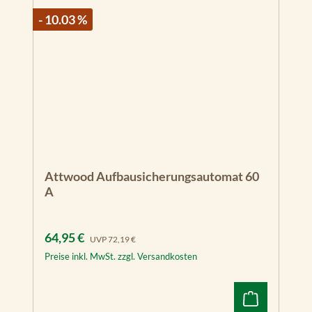
- 10.03 %
Attwood Aufbausicherungsautomat 60
A
Verkaufspreis:
Regulärer Preis:
64,95 €
UVP
72,19 €
Preise inkl. MwSt. zzgl. Versandkosten