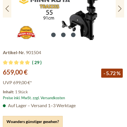
Artikel-Nr.
901504
29
Durchschnittliche Bewertung von 5 von 5 Sternen
Verkaufspreis:
659,00 €
- 5.72 %
UVP
699,00 €*
Inhalt:
1 Stück
Preise inkl. MwSt. zzgl. Versandkosten
Auf Lager – Versand 1–3 Werktage
Woanders günstiger gesehen?