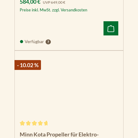
Verkaufspreis:
Regulärer Preis:
584,00 €
UVP
649,00 €
Preise inkl. MwSt. zzgl. Versandkosten
Verfügbar
- 10.02 %
Durchschnittliche Bewertung von 4.75 von 5 Sternen
Minn Kota Propeller für Elektro-