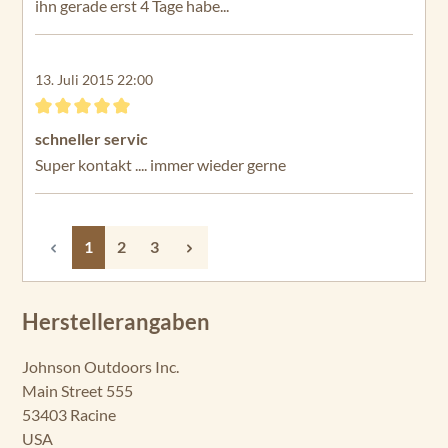
ihn gerade erst 4 Tage habe...
13. Juli 2015 22:00
Bewertung mit 5 von 5 Sternen
schneller servic
Super kontakt .... immer wieder gerne
Seite
Seite
Seite
1
2
3
Herstellerangaben
Johnson Outdoors Inc.
Main Street 555
53403 Racine
USA