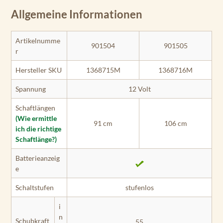
Allgemeine Informationen
Artikelnumme
901504
901505
r
Hersteller SKU
1368715M
1368716M
Spannung
12 Volt
Schaftlängen
(Wie ermittle
91 cm
106 cm
ich die richtige
Schaftlänge?)
Batterieanzeig
e
Schaltstufen
stufenlos
i
n
Schubkraft
55