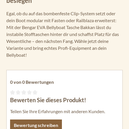
besiegen
Egal, ob du auf das bombenfeste Clip-System setzt oder
dein Boot modular mit Fasten oder Railblaza erweiterst:
Mit der Bengar EVA Bellyboat Tasche Bakkan lässt du
instabile Stofftaschen hinter dir und schaffst Platz für das
Wesentliche – den nächsten Fang. Wähle jetzt deine
Variante und bring echtes Profi-Equipment an dein
Bellyboat!
0 von 0 Bewertungen
Bewerten Sie dieses Produkt!
Durchschnittliche Bewertung von 0 von 5 Sternen
Teilen Sie Ihre Erfahrungen mit anderen Kunden.
Bewertung schreiben