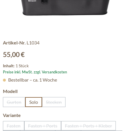
Artikel-Nr.
L1034
Regulärer Preis:
55,00 €
Inhalt:
1 Stück
Preise inkl. MwSt. zzgl. Versandkosten
Bestellbar – ca. 1 Woche
auswählen
Modell
Gurten
Solo
Stecken
(Diese Option ist zurzeit nicht verfügbar.)
(Diese Option ist zurzeit nicht verfügbar.)
auswählen
Variante
Fasten
Fasten + Ports
Fasten + Ports + Kleber
(Diese Option ist zurzeit nicht verfügbar.)
(Diese Option ist zurzeit nicht verfügbar.)
(Diese Option ist zurzei