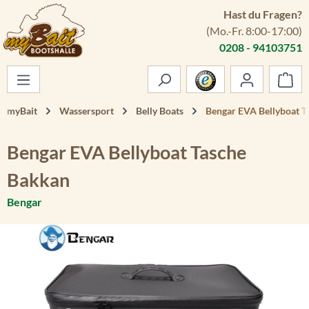
Hast du Fragen?
Zum Hauptinhalt springen
(Mo.-Fr. 8:00-17:00)
0208 - 94103751
War
myBait
Wassersport
Belly Boats
Bengar EVA Bellyboat T
Bengar EVA Bellyboat Tasche
Bakkan
Bengar
Bildergalerie überspringen