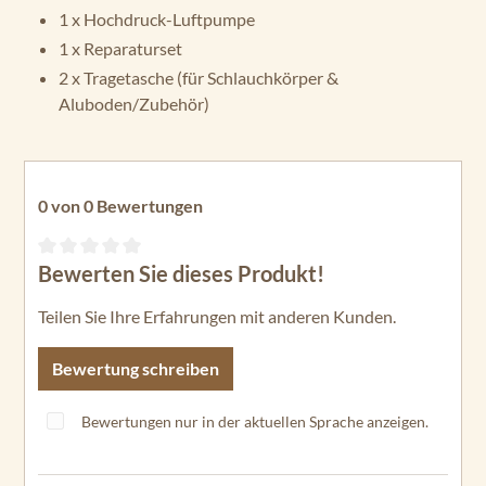
1 x Hochdruck-Luftpumpe
1 x Reparaturset
2 x Tragetasche (für Schlauchkörper &
Aluboden/Zubehör)
0 von 0 Bewertungen
Bewerten Sie dieses Produkt!
Durchschnittliche Bewertung von 0 von 5 Sternen
Teilen Sie Ihre Erfahrungen mit anderen Kunden.
Bewertung schreiben
Bewertungen nur in der aktuellen Sprache anzeigen.