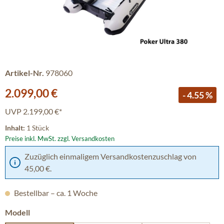
Artikel-Nr.
978060
Verkaufspreis:
2.099,00 €
- 4.55 %
UVP
2.199,00 €*
Inhalt:
1 Stück
Preise inkl. MwSt. zzgl. Versandkosten
Zuzüglich einmaligem Versandkostenzuschlag von
45,00 €.
Bestellbar – ca. 1 Woche
auswählen
Modell