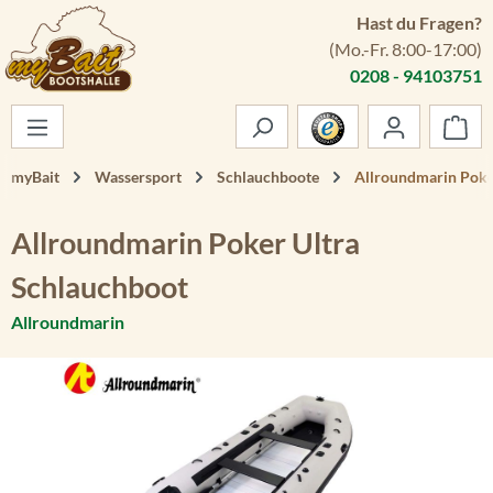
Hast du Fragen?
Zum Hauptinhalt springen
(Mo.-Fr. 8:00-17:00)
0208 - 94103751
War
myBait
Wassersport
Schlauchboote
Allroundmarin Poke
Allroundmarin Poker Ultra
Schlauchboot
Allroundmarin
Bildergalerie überspringen