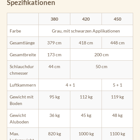
Spezifikationen
380
420
450
Farbe
Grau, mit schwarzen Applikationen
Gesamtlänge
379 cm
418 cm
448 cm
Gesamtbreite
173 cm
200 cm
Schlauchdur
44 cm
50 cm
chmesser
Luftkammern
4 + 1
5 + 1
Gewicht mit
95 kg
112 kg
119 kg
Boden
Gewicht
36 kg
45 kg
48 kg
Aluboden
Max.
820 kg
1000 kg
1100 kg