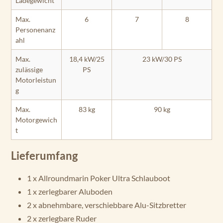
Ladegewicht
Max.
6
7
8
Personenanz
ahl
Max.
18,4 kW/25
23 kW/30 PS
zulässige
PS
Motorleistun
g
Max.
83 kg
90 kg
Motorgewich
t
Lieferumfang
1 x Allroundmarin Poker Ultra Schlauboot
1 x zerlegbarer Aluboden
2 x abnehmbare, verschiebbare Alu-Sitzbretter
2 x zerlegbare Ruder