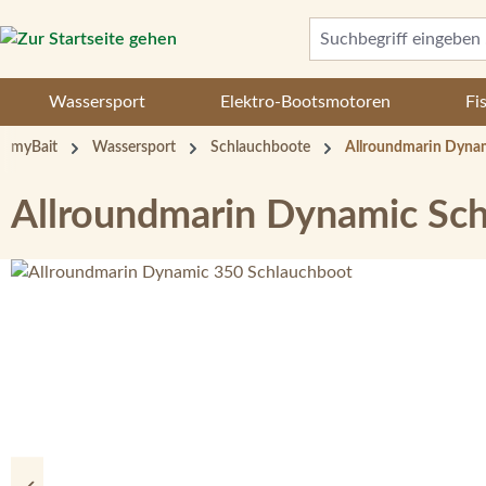
 Hauptinhalt springen
Zur Suche springen
Zur Hauptnavigation springen
Wassersport
Elektro-Bootsmotoren
Fi
myBait
Wassersport
Schlauchboote
Allroundmarin Dyna
Allroundmarin Dynamic Sc
Bildergalerie überspringen