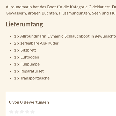
Allroundmarin hat das Boot für die Kategorie C deklariert. 
Gewässern, großen Buchten, Flussmündungen, Seen und Flü
Lieferumfang
1 x Allroundmarin Dynamic Schlauchboot in gewünscht
2 x zerlegbare Alu-Ruder
1 x Sitzbrett
1 x Luftboden
1 x Fußpumpe
1 x Reparaturset
1 x Transporttasche
0 von 0 Bewertungen