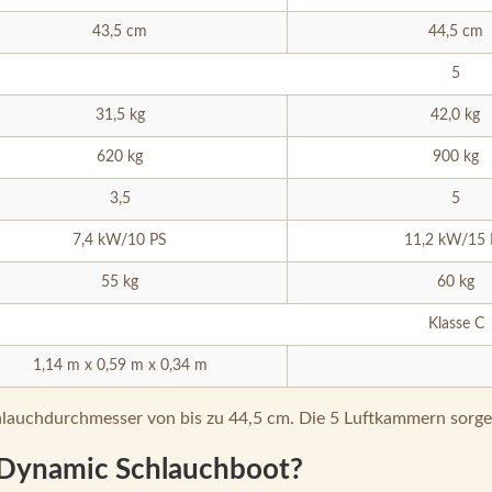
43,5 cm
44,5 cm
5
31,5 kg
42,0 kg
620 kg
900 kg
3,5
5
7,4 kW/10 PS
11,2 kW/15 
55 kg
60 kg
Klasse C
1,14 m x 0,59 m x 0,34 m
hlauchdurchmesser von bis zu 44,5 cm. Die 5 Luftkammern sorge
n Dynamic Schlauchboot?