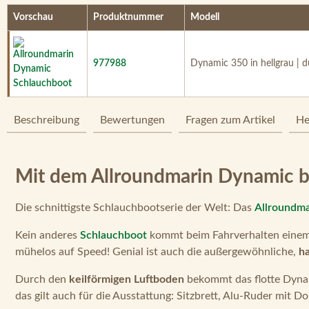
Vorschau
Produktnummer
Modell
977988
Dynamic 350 in hellgrau | 
Beschreibung
Bewertungen
Fragen zum Artikel
He
Mit dem Allroundmarin Dynamic b
Die schnittigste Schlauchbootserie der Welt: Das
Allroundma
Kein anderes
Schlauchboot
kommt beim Fahrverhalten einem
mühelos auf Speed! Genial ist auch die außergewöhnliche,
ha
Durch den
keilförmigen Luftboden
bekommt das flotte Dynam
das gilt auch für die Ausstattung: Sitzbrett, Alu-Ruder mit D