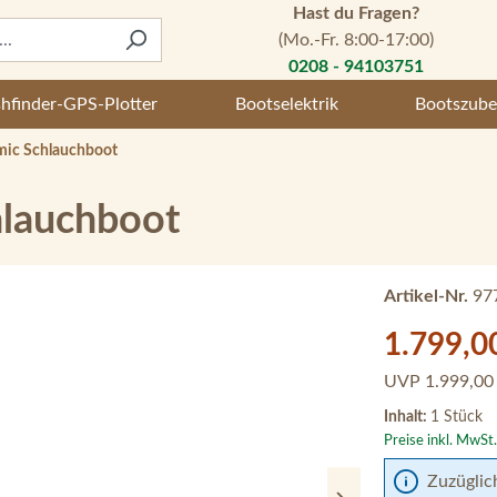
Hast du Fragen?
(Mo.-Fr. 8:00-17:00)
0208 - 94103751
shfinder-GPS-Plotter
Bootselektrik
Bootszube
mic Schlauchboot
hlauchboot
Artikel-Nr.
97
Verkaufspreis:
1.799,0
UVP
1.999,00
Inhalt:
1 Stück
Preise inkl. MwSt
Zuzüglic