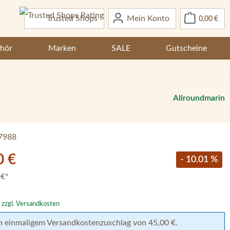
War
Trusted Shops
Mein Konto
0,00 €
hör
Marken
SALE
Gutscheine
Allroundmarin
7988
0 €
- 10.01 %
 €*
. zzgl. Versandkosten
h einmaligem Versandkostenzuschlag von 45,00 €.