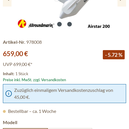
Artikel-Nr.
978008
Verkaufspreis:
659,00 €
- 5.72 %
UVP
699,00 €*
Inhalt:
1 Stück
Preise inkl. MwSt. zzgl. Versandkosten
Zuzüglich einmaligem Versandkostenzuschlag von
45,00 €.
Bestellbar – ca. 1 Woche
auswählen
Modell