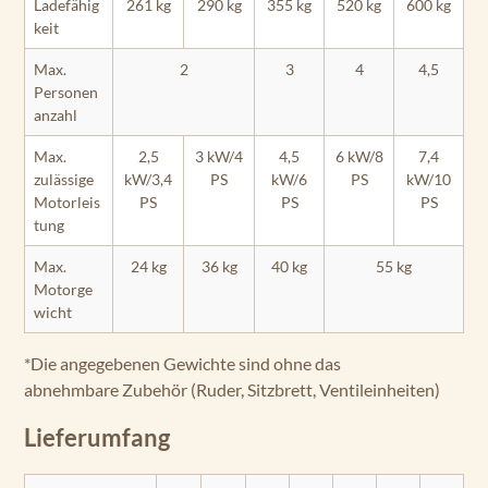
Ladefähig
261 kg
290 kg
355 kg
520 kg
600 kg
keit
Max.
2
3
4
4,5
Personen
anzahl
Max.
2,5
3 kW/4
4,5
6 kW/8
7,4
zulässige
kW/3,4
PS
kW/6
PS
kW/10
Motorleis
PS
PS
PS
tung
Max.
24 kg
36 kg
40 kg
55 kg
Motorge
wicht
*Die angegebenen Gewichte sind ohne das
abnehmbare Zubehör (Ruder, Sitzbrett, Ventileinheiten)
Lieferumfang