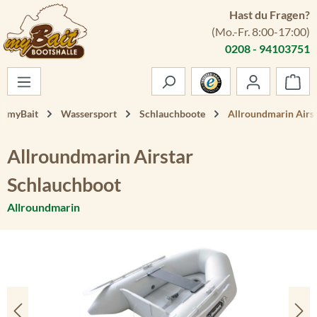
Hast du Fragen?
Zum Hauptinhalt springen
(Mo.-Fr. 8:00-17:00)
0208 - 94103751
War
myBait
Wassersport
Schlauchboote
Allroundmarin Airs
Allroundmarin Airstar
Schlauchboot
Allroundmarin
Bildergalerie überspringen