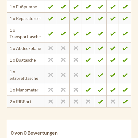
1 x Fußpumpe
1 x Reparaturset
1 x
Transporttasche
1 x Abdeckplane
1 x Bugtasche
1 x
Sitzbretttasche
1 x Manometer
2 x RIBPort
0 von 0 Bewertungen