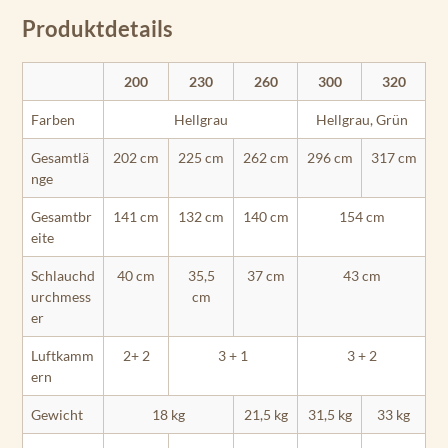
Produktdetails
200
230
260
300
320
Farben
Hellgrau
Hellgrau, Grün
Gesamtlä
202 cm
225 cm
262 cm
296 cm
317 cm
nge
Gesamtbr
141 cm
132 cm
140 cm
154 cm
eite
Schlauchd
40 cm
35,5
37 cm
43 cm
urchmess
cm
er
Luftkamm
2+ 2
3 + 1
3 + 2
ern
Gewicht
18 kg
21,5 kg
31,5 kg
33 kg