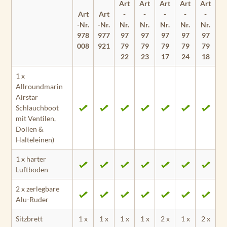
Art
Art
Art
Art
Art
Art
Art
-
-
-
-
-
-Nr.
-Nr.
Nr.
Nr.
Nr.
Nr.
Nr.
978
977
97
97
97
97
97
008
921
79
79
79
79
79
22
23
17
24
18
1 x
Allroundmarin
Airstar
Schlauchboot
mit Ventilen,
Dollen &
Halteleinen)
1 x harter
Luftboden
2 x zerlegbare
Alu-Ruder
Sitzbrett
1 x
1 x
1 x
1 x
2 x
1 x
2 x