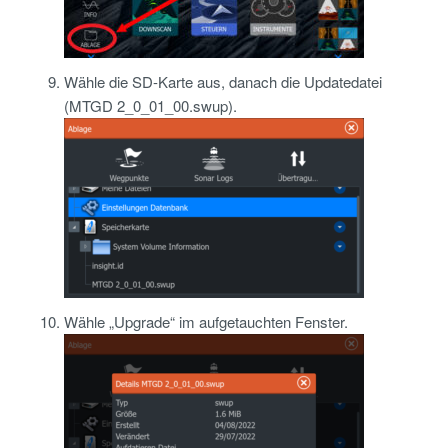
Wähle die SD-Karte aus, danach die Updatedatei
(MTGD 2_0_01_00.swup).
Wähle „Upgrade“ im aufgetauchten Fenster.