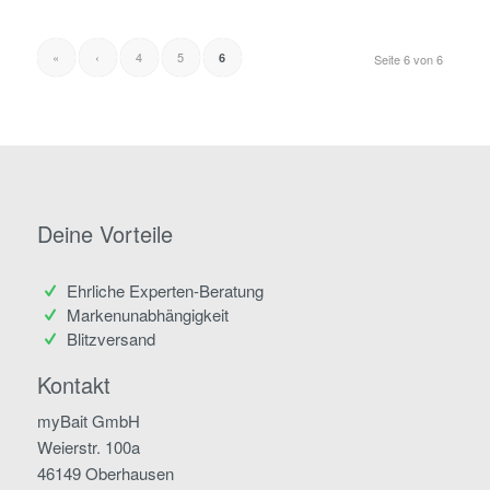
«
‹
4
5
6
Seite 6 von 6
Deine Vorteile
Ehrliche Experten-Beratung
Markenunabhängigkeit
Blitzversand
Kontakt
myBait GmbH
Weierstr. 100a
46149 Oberhausen