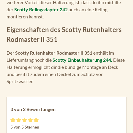
weiterer Vorteil dieser Halterung ist, dass du ihn mithilfe
der
Scotty Relingadapter 242
auch an eine Reling
montieren kannst.
Eigenschaften des Scotty Rutenhalters
Rodmaster II 351
Der
Scotty Rutenhalter Rodmaster II 351
enthält im
Lieferumfang noch die
Scotty Einbauhalterung 244.
Diese
Halterung ermöglicht dir die bündige Montage an Deck
und besitzt zudem einen Deckel zum Schutz vor
Spritzwasser.
3 von 3 Bewertungen
Durchschnittliche Bewertung von 5 von 5 Sternen
5 von 5 Sternen