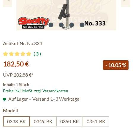
Artikel-Nr.
No.333
3
Durchschnittliche Bewertung von 5 von 5 Sternen
Verkaufspreis:
182,50 €
- 10.05 %
UVP
202,88 €*
Inhalt:
1 Stück
Preise inkl. MwSt. zzgl. Versandkosten
Auf Lager – Versand 1–3 Werktage
auswählen
Modell
0333-BK
0349-BK
0350-BK
0351-BK