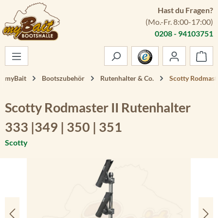
Hast du Fragen?
Zum Hauptinhalt springen
(Mo.-Fr. 8:00-17:00)
0208 - 94103751
War
myBait
Bootszubehör
Rutenhalter & Co.
Scotty Rodmaster
Scotty Rodmaster II Rutenhalter
333 |349 | 350 | 351
Scotty
Bildergalerie überspringen