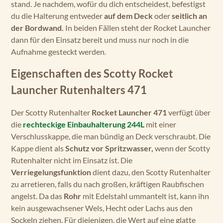
stand. Je nachdem, wofür du dich entscheidest, befestigst
du die Halterung entweder
auf dem Deck
oder
seitlich an
der Bordwand.
In beiden Fällen steht der Rocket Launcher
dann für den Einsatz bereit und muss nur noch in die
Aufnahme gesteckt werden.
Eigenschaften des Scotty Rocket
Launcher Rutenhalters 471
Der Scotty Rutenhalter
Rocket Launcher 471
verfügt über
die
rechteckige Einbauhalterung 244L
mit einer
Verschlusskappe, die man bündig an Deck verschraubt. Die
Kappe dient als
Schutz vor Spritzwasser,
wenn der Scotty
Rutenhalter nicht im Einsatz ist. Die
Verriegelungsfunktion
dient dazu, den Scotty Rutenhalter
zu arretieren, falls du nach großen, kräftigen Raubfischen
angelst. Da das
Rohr
mit Edelstahl ummantelt ist, kann ihn
kein ausgewachsener Wels, Hecht oder Lachs aus den
Sockeln ziehen. Für diejenigen, die Wert auf eine glatte