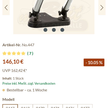
Artikel-Nr.
No.447
7
Durchschnittliche Bewertung von 5 von 5 Sternen
Verkaufspreis:
146,10 €
- 10.05 %
UVP
162,42 €*
Inhalt:
1 Stück
Preise inkl. MwSt. zzgl. Versandkosten
Bestellbar – ca. 1 Woche
auswählen
Modell