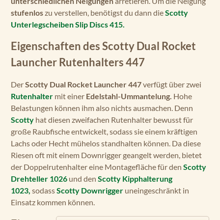
unterschiedlichen Neigungen
arretieren. Um die Neigung
stufenlos
zu verstellen, benötigst du dann die
Scotty
Unterlegscheiben Slip Discs 415.
Eigenschaften des Scotty Dual Rocket
Launcher Rutenhalters 447
Der
Scotty Dual Rocket Launcher 447
verfügt über zwei
Rutenhalter
mit einer
Edelstahl-Ummantelung.
Hohe
Belastungen können ihm also nichts ausmachen. Denn
Scotty
hat diesen zweifachen Rutenhalter bewusst für
große Raubfische entwickelt, sodass sie einem kräftigen
Lachs oder Hecht mühelos standhalten können. Da diese
Riesen oft mit einem Downrigger geangelt werden, bietet
der Doppelrutenhalter eine Montagefläche für den
Scotty
Drehteller 1026
und den
Scotty Kipphalterung
1023,
sodass
Scotty Downrigger
uneingeschränkt in
Einsatz kommen können.