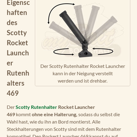
Eigensc
haften
des
Scotty
Rocket
Launch
er
Der Scotty Rutenhalter Rocket Launcher
Rutenh
kann in der Neigung verstellt
werden und ist drehbar.
alters
469
Der
Scotty Rutenhalter
Rocket Launcher
469
kommt
ohne eine Halterung,
sodass du selbst die
Wahl hast, wie du ihn an Bord montierst. Alle
Steckhalterungen von Scotty sind mit dem Rutenhalter
kompatibel. Den Rockert Launcher 469 kannst du auf