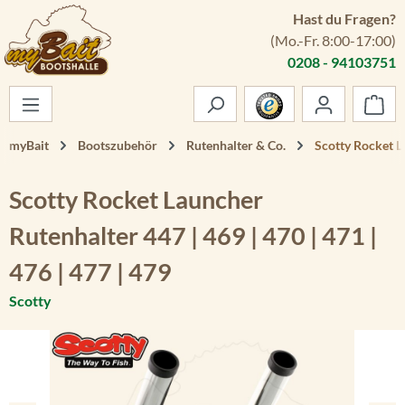
Hast du Fragen?
Zum Hauptinhalt springen
(Mo.-Fr. 8:00-17:00)
0208 - 94103751
War
myBait
Bootszubehör
Rutenhalter & Co.
Scotty Rocket La
Scotty Rocket Launcher
Rutenhalter 447 | 469 | 470 | 471 |
476 | 477 | 479
Scotty
Bildergalerie überspringen