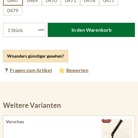
0447
0469
0470
0471
0476
0477
0479
In den Warenkorb
Woanders günstiger gesehen?
Fragen zum Artikel
Bewerten
Weitere Varianten