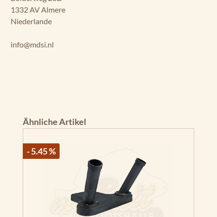
1332 AV Almere
Niederlande
info@mdsi.nl
Produktgalerie überspringen
Ähnliche Artikel
- 5.45 %