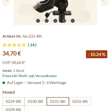
Artikel-Nr.
No.231-BK
14
Durchschnittliche Bewertung von 4.93 von 5 Sternen
Verkaufspreis:
34,70 €
- 10.24 %
UVP
38,66 €*
Inhalt:
1 Stück
Preise inkl. MwSt. zzgl. Versandkosten
Auf Lager – Versand 1–3 Werktage
auswählen
Modell
0229-BK
0230-BK
0231-BK
0256-BK
0339-BK