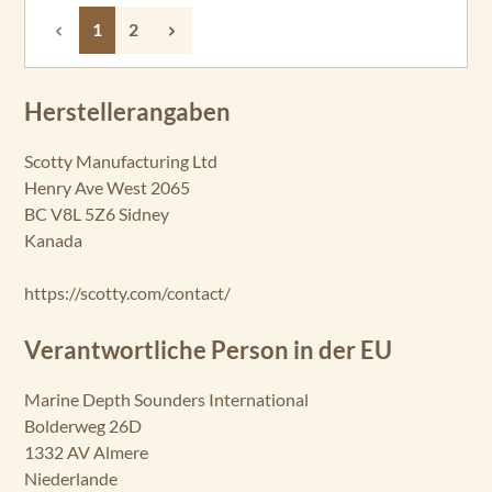
Seite
Seite
1
2
Herstellerangaben
Scotty Manufacturing Ltd
Henry Ave West 2065
BC V8L 5Z6 Sidney
Kanada
https://scotty.com/contact/
Verantwortliche Person in der EU
Marine Depth Sounders International
Bolderweg 26D
1332 AV Almere
Niederlande