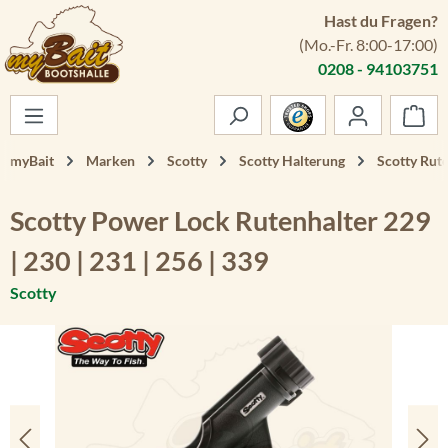
Hast du Fragen?
Zum Hauptinhalt springen
(Mo.-Fr. 8:00-17:00)
0208 - 94103751
War
myBait
Marken
Scotty
Scotty Halterung
Scotty Rut
Scotty Power Lock Rutenhalter 229
| 230 | 231 | 256 | 339
Scotty
Bildergalerie überspringen